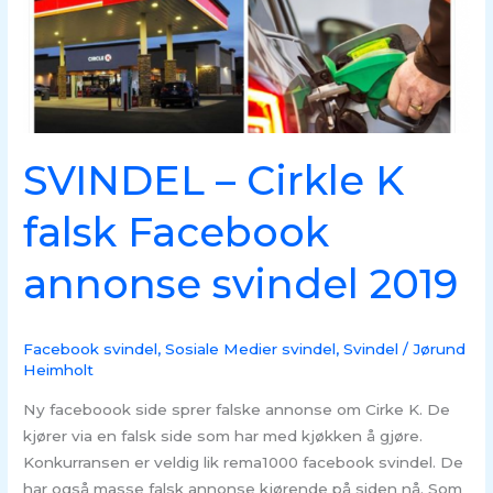
falsk
Facebook
annonse
svindel
2019
SVINDEL – Cirkle K
falsk Facebook
annonse svindel 2019
Facebook svindel
,
Sosiale Medier svindel
,
Svindel
/
Jørund
Heimholt
Ny faceboook side sprer falske annonse om Cirke K. De
kjører via en falsk side som har med kjøkken å gjøre.
Konkurransen er veldig lik rema1000 facebook svindel. De
har også masse falsk annonse kjørende på siden nå. Som