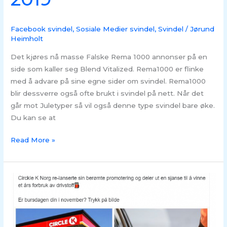
Facebook svindel
,
Sosiale Medier svindel
,
Svindel
/
Jørund
Heimholt
Det kjøres nå masse Falske Rema 1000 annonser på en
side som kaller seg Blend Vitalized. Rema1000 er flinke
med å advare på sine egne sider om svindel. Rema1000
blir dessverre også ofte brukt i svindel på nett. Når det
går mot Juletyper så vil også denne type svindel bare øke.
Du kan se at
Read More »
SVINDEL
–
Cirkle
K