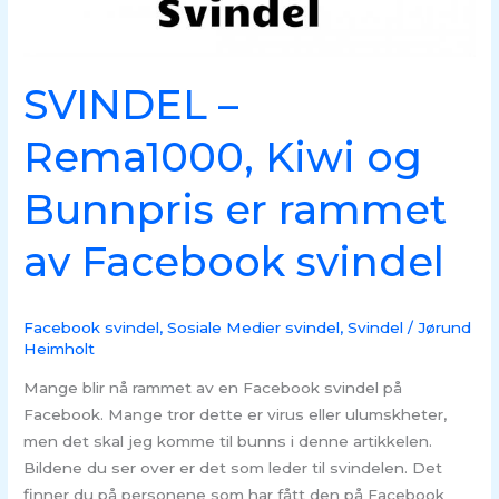
rammet
av
Facebook
SVINDEL –
svindel
Rema1000, Kiwi og
Bunnpris er rammet
av Facebook svindel
Facebook svindel
,
Sosiale Medier svindel
,
Svindel
/
Jørund
Heimholt
Mange blir nå rammet av en Facebook svindel på
Facebook. Mange tror dette er virus eller ulumskheter,
men det skal jeg komme til bunns i denne artikkelen.
Bildene du ser over er det som leder til svindelen. Det
finner du på personene som har fått den på Facebook