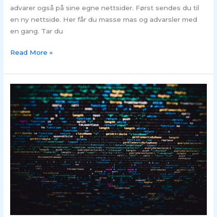
advarer også på sine egne nettsider. Først sendes du til
en ny nettside. Her får du masse mas og advarsler med
en gang. Tar du
Read More »
Hvor
brukes
dine
data
til
markedsføring?