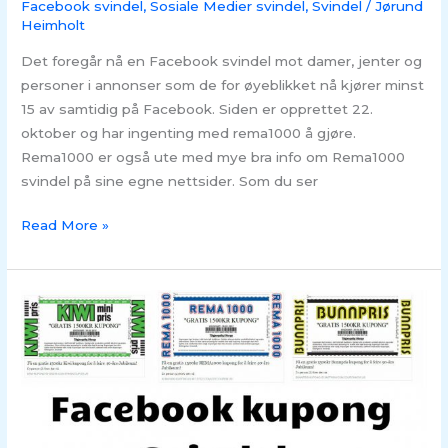
Facebook svindel
,
Sosiale Medier svindel
,
Svindel
/
Jørund
Heimholt
Det foregår nå en Facebook svindel mot damer, jenter og
personer i annonser som de for øyeblikket nå kjører minst
15 av samtidig på Facebook. Siden er opprettet 22.
oktober og har ingenting med rema1000 å gjøre.
Rema1000 er også ute med mye bra info om Rema1000
svindel på sine egne nettsider. Som du ser
Read More »
SVINDEL
–
Rema1000,
Kiwi
og
Bunnpris
er