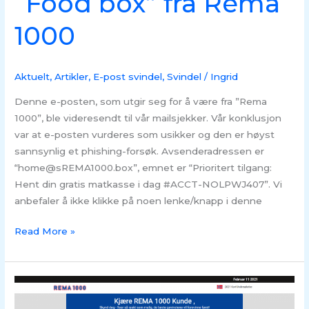
“Food box” fra Rema
1000
Aktuelt
,
Artikler
,
E-post svindel
,
Svindel
/
Ingrid
Denne e-posten, som utgir seg for å være fra ”Rema
1000”, ble videresendt til vår mailsjekker. Vår konklusjon
var at e-posten vurderes som usikker og den er høyst
sannsynlig et phishing-forsøk. Avsenderadressen er
“home@sREMA1000.box”, emnet er “Prioritert tilgang:
Hent din gratis matkasse i dag #ACCT-NOLPWJ407”. Vi
anbefaler å ikke klikke på noen lenke/knapp i denne
Read More »
Rema
1000