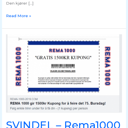
Den kjører […]
Read More »
SVINDEL
–
Rema1000
kupong
svindel
Februar
2019
SVINDEL – Rema1000