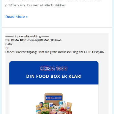
profilen sin. Du ser at alle butikker
Read More »
Svindel
på
e-
post
–
“Food
box”
fra
Rema
1000