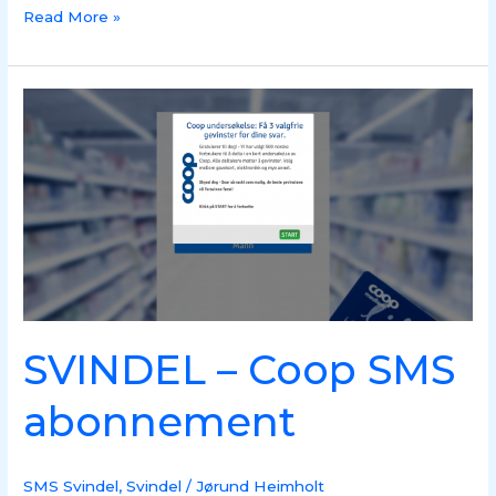
Read More »
SVINDEL
–
Coop
SMS
abonnement
SVINDEL – Coop SMS
abonnement
SMS Svindel
,
Svindel
/
Jørund Heimholt