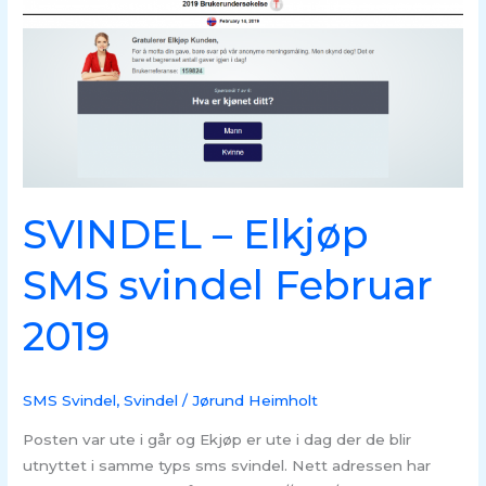
Elkjøp
SMS
svindel
Februar
2019
SVINDEL – Elkjøp
SMS svindel Februar
2019
SMS Svindel
,
Svindel
/
Jørund Heimholt
Posten var ute i går og Ekjøp er ute i dag der de blir
utnyttet i samme typs sms svindel. Nett adressen har