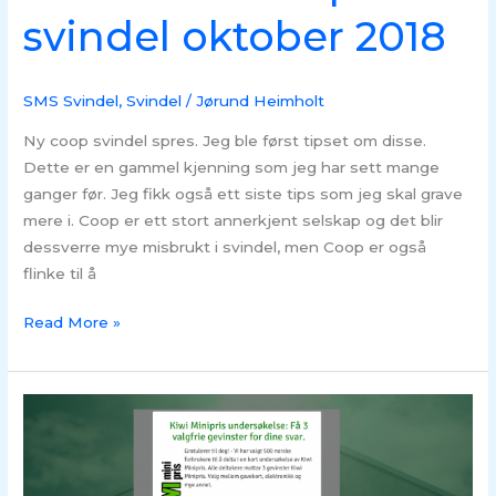
svindel oktober 2018
SMS Svindel
,
Svindel
/
Jørund Heimholt
Ny coop svindel spres. Jeg ble først tipset om disse.
Dette er en gammel kjenning som jeg har sett mange
ganger før. Jeg fikk også ett siste tips som jeg skal grave
mere i. Coop er ett stort annerkjent selskap og det blir
dessverre mye misbrukt i svindel, men Coop er også
flinke til å
Read More »
SVINDEL
–
Kiwi
sms