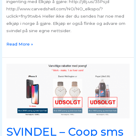
ingenting med Elkjøp å gjøre: http://j8j.us/35Psjd
http://www.carvedshell.com/NO/NO_elkspo/?
uclick=fny9twb4 Heller ikke der du sendes har noe med
elkjøp i norge å gjøre. Elkjøp er også flinke og advare om
svindel på sine egne nettsider.
Read More »
SVINDEL
–
Coop
sms
svindel
oktober
2018
SVINDEL – Coop sms