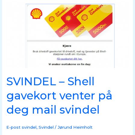
SVINDEL
–
Shell
gavekort
venter
på
deg
mail
svindel
SVINDEL – Shell
gavekort venter på
deg mail svindel
E-post svindel
,
Svindel
/
Jørund Heimholt