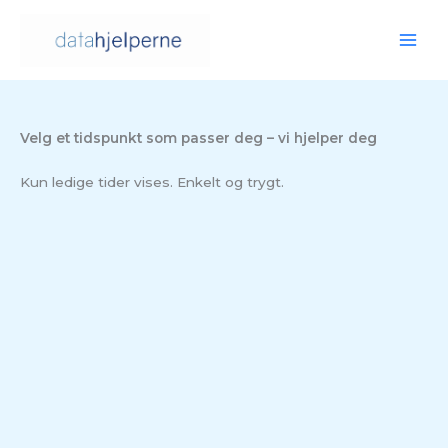
Hopp
rett
til
innholdet
Velg et tidspunkt som passer deg – vi hjelper deg
Kun ledige tider vises. Enkelt og trygt.