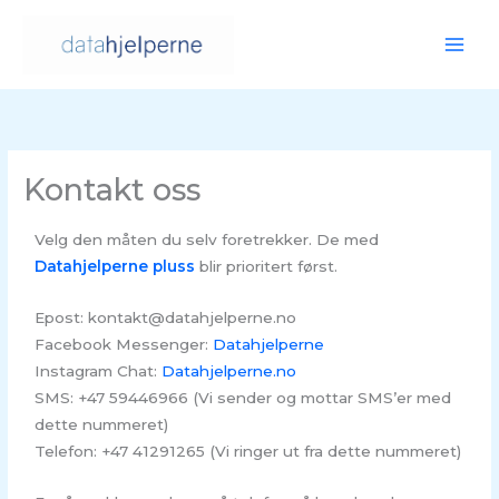
Hopp
rett
til
innholdet
Kontakt oss
Velg den måten du selv foretrekker. De med
Datahjelperne pluss
blir prioritert først.
Epost: kontakt@datahjelperne.no
Facebook Messenger:
Datahjelperne
Instagram Chat:
Datahjelperne.no
SMS: +47 59446966 (Vi sender og mottar SMS’er med
dette nummeret)
Telefon: +47 41291265 (Vi ringer ut fra dette nummeret)