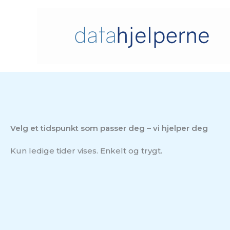
Hopp
rett
til
innholdet
Velg et tidspunkt som passer deg – vi hjelper deg
Kun ledige tider vises. Enkelt og trygt.