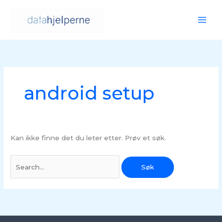
Hopp
rett
til
innholdet
Søk
etter:
android setup
Kan ikke finne det du leter etter. Prøv et søk.