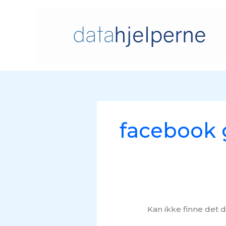
Hopp
rett
til
innholdet
Søk
etter:
facebook 
Kan ikke finne det d