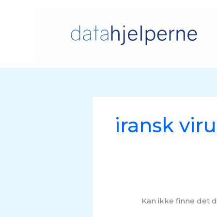
Hopp
rett
til
innholdet
Søk
etter:
iransk viru
Kan ikke finne det d