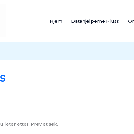
Hjem
Datahjelperne Pluss
O
s
u leter etter. Prøv et søk.