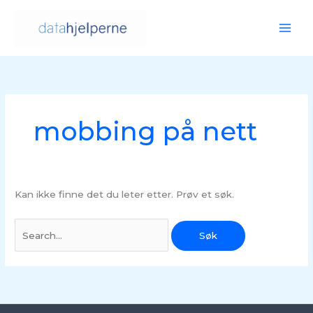
Hopp
rett
til
innholdet
Søk
etter:
mobbing på nett
Kan ikke finne det du leter etter. Prøv et søk.