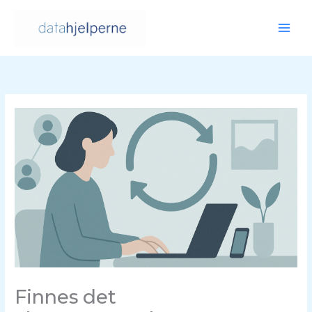
Hopp
rett
til
innholdet
Finnes det