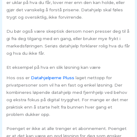
er uklar på hva du får, lover mer enn den kan holde, eller
gjør det vanskelig å forstå prisene. Datahjelp skal føles
trygt og oversiktlig, ikke forvirrende.
Du bør også være skeptisk dersom noen presser deg til å
gi fra deg tilgang med en gang, eller bruker mye frykt i
markedsføringen. Seriøs datahjelp forklarer rolig hva du får
og hva du ikke får.
Et eksempel på hva en slik løsning kan være
Hos oss er
Datahjelperne Pluss
laget nettopp for
privatpersoner som vil ha en fast og enkel løsning. Der
kombineres løpende datahjelp med fjernhjelp ved behov
og ekstra fokus på digital trygghet. For mange er det mer
praktisk enn å starte helt fra bunnen hver gang et
problem dukker opp.
Poenget er ikke at alle trenger et abonnement. Poenget
er at det kan være en god løsning for deg som ønsker