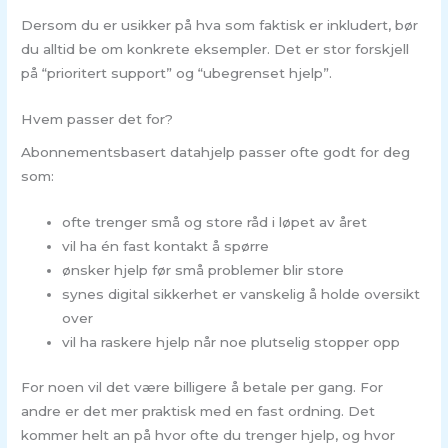
Dersom du er usikker på hva som faktisk er inkludert, bør
du alltid be om konkrete eksempler. Det er stor forskjell
på “prioritert support” og “ubegrenset hjelp”.
Hvem passer det for?
Abonnementsbasert datahjelp passer ofte godt for deg
som:
ofte trenger små og store råd i løpet av året
vil ha én fast kontakt å spørre
ønsker hjelp før små problemer blir store
synes digital sikkerhet er vanskelig å holde oversikt
over
vil ha raskere hjelp når noe plutselig stopper opp
For noen vil det være billigere å betale per gang. For
andre er det mer praktisk med en fast ordning. Det
kommer helt an på hvor ofte du trenger hjelp, og hvor