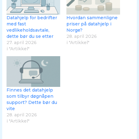
Datahjelp for bedrifter
Hvordan sammenligne
med fast
priser på datahjelp i
vedlikeholdsavtale,
Norge?
dette bør du se etter
28. april 2026
27. april 2026
i "Artikkel"
i "Artikkel"
Finnes det datahjelp
som tilbyr døgnåpen
support? Dette bør du
vite
28. april 2026
i "Artikkel"