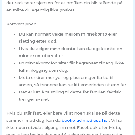
det reduserer sjansen for at profilen din blir stående på
en måte du egentlig ikke ønsket.
Kortversjonen
Du kan normalt velge mellom
minnekonto
eller
sletting etter død
.
Hvis du velger minnekonto, kan du også sette en
minnekontoforvalter
.
En minnekontoforvalter får begrenset tilgang, ikke
full innlogging som deg.
Meta endrer menyer og plasseringer fra tid til
annen, så trinnene kan se litt annerledes ut enn før.
Det er lurt å ta stilling til dette før familien faktisk
trenger svaret.
Hvis du står fast, eller bare vil at noen skal se på dette
sammen med deg, kan du
booke tid med oss her
. Vi har
ikke noen utvidet tilgang inn mot Facebook eller Meta,
men vi kan hjelpe deg med å velge riktig vei, finne riktig