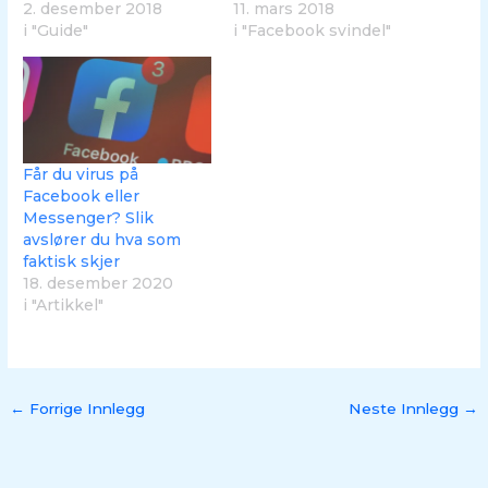
2. desember 2018
11. mars 2018
i "Guide"
i "Facebook svindel"
Får du virus på
Facebook eller
Messenger? Slik
avslører du hva som
faktisk skjer
18. desember 2020
i "Artikkel"
←
Forrige Innlegg
Neste Innlegg
→