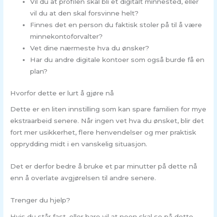
Vil du at profilen skal bli et digitalt minnested, eller
vil du at den skal forsvinne helt?
Finnes det en person du faktisk stoler på til å være
minnekontoforvalter?
Vet dine nærmeste hva du ønsker?
Har du andre digitale kontoer som også burde få en
plan?
Hvorfor dette er lurt å gjøre nå
Dette er en liten innstilling som kan spare familien for mye
ekstraarbeid senere. Når ingen vet hva du ønsket, blir det
fort mer usikkerhet, flere henvendelser og mer praktisk
opprydding midt i en vanskelig situasjon.
Det er derfor bedre å bruke et par minutter på dette nå
enn å overlate avgjørelsen til andre senere.
Trenger du hjelp?
Hvis du står fast, eller bare vil at noen skal se på dette