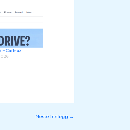
e – CarMax
 2026
Neste Innlegg
→