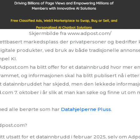
Skjermbilde fra www.adpost.com/
ettbasert markedsplass der privatpersoner og bedrifter 
 digitale produkter, ved bruk av både tradisjonelle anno
pel KI.
Adpost.com ha blitt offer for et datainnbrudd hvor mer en
ammet, og informasjonen skal ha blitt publisert nå i ette
at datainnbruddet har skjedd, men den lekkede informasj
om 7. oktober i år slik at man kan søke og finne ut om
 med alle berørte som har
Datahjelperne Pluss
.
dpost.com?
itt utsatt for et datainnbrudd i februar 2025, selv om Adp