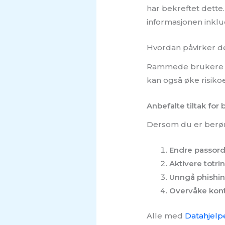
har bekreftet dette
informasjonen inkl
Hvordan påvirker d
Rammede brukere stå
kan også øke risiko
Anbefalte tiltak for
Dersom du er berørt
Endre passor
Aktivere totri
Unngå phishi
Overvåke kon
Alle med
Datahjelp