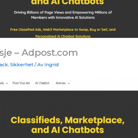
sje – Adpost.com
ack
,
Sikkerhet
/ Av
Ingrid