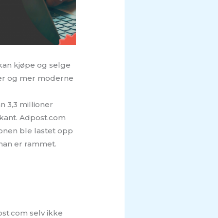
kan kjøpe og selge
nser og mer moderne
n 3,3 millioner
rkant. Adpost.com
onen ble lastet opp
 man er rammet.
ost.com selv ikke