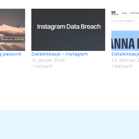
og passord
Datalekkasje – Instagram
Datalekkasj
12. januar 2026
23. februar
i "Aktuelt"
i "Aktuelt"