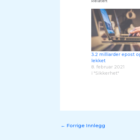
Relatert
3.2 milliarder epost 
lekket
8. februar 2021
i "Sikkerhet"
←
Forrige Innlegg