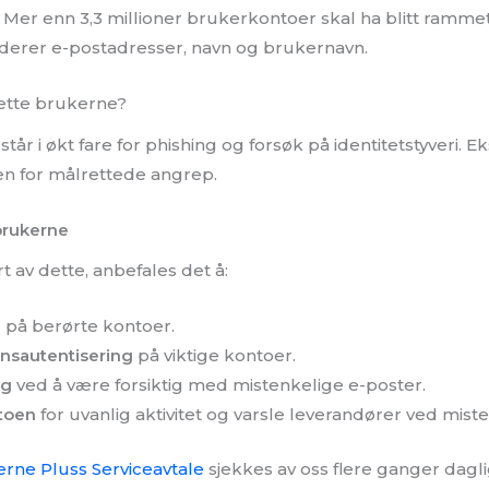
. Mer enn 3,3 millioner brukerkontoer skal ha blitt ramme
uderer e-postadresser, navn og brukernavn.
ette brukerne?
r i økt fare for phishing og forsøk på identitetstyveri. 
en for målrettede angrep.
 brukerne
 av dette, anbefales det å:
d
på berørte kontoer.
nnsautentisering
på viktige kontoer.
ng
ved å være forsiktig med mistenkelige e-poster.
toen
for uvanlig aktivitet og varsle leverandører ved misten
erne Pluss Serviceavtale
sjekkes av oss flere ganger dagl