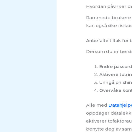
Hvordan påvirker d
Rammede brukere stå
kan også øke risiko
Anbefalte tiltak for
Dersom du er berørt
Endre passor
Aktivere totri
Unngå phishi
Overvåke kon
Alle med
Datahjelp
oppdager datalekkasj
aktiverer tofaktorau
benytte deg av sam