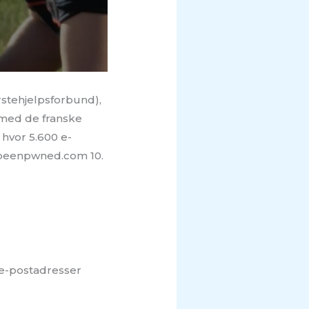
rstehjelpsforbund),
 med de franske
hvor 5.600 e-
eibeenpwned.com 10.
 e-postadresser