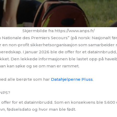
Skjermbilde fra https://www.anps.fr/
n Nationale des Premiers Secours” (på norsk: Nasjonalt fø
 er en non-profit sikkerhetsorganisasjon som samarbeider
edskap. I januar 2026 ble de offer for et datainnbrudd, 
ekket. Den lekkede informasjonen ble lastet opp på hav
at man kan søke og se om man er rammet.
 med alle berørte som har
Datahjelperne Pluss
.
ANPS?
e offer for et datainnbrudd. Som en konsekvens ble 5.600
 navn, fødselsdato og hvor man ble født.