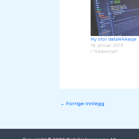
Ny stor datalekkasje
18. januar 2019
i "Sikkerhet"
←
Forrige Innlegg