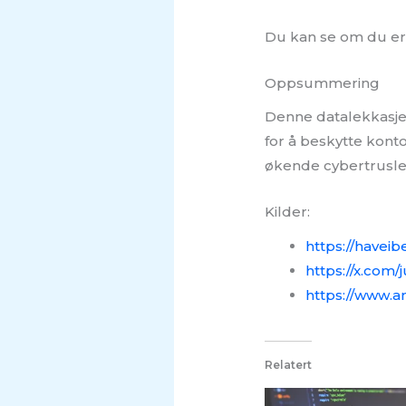
Du kan se om du er
Oppsummering
Denne datalekkasjen 
for å beskytte kont
økende cybertrusle
Kilder:
https://have
https://x.com
https://www.an
Relatert