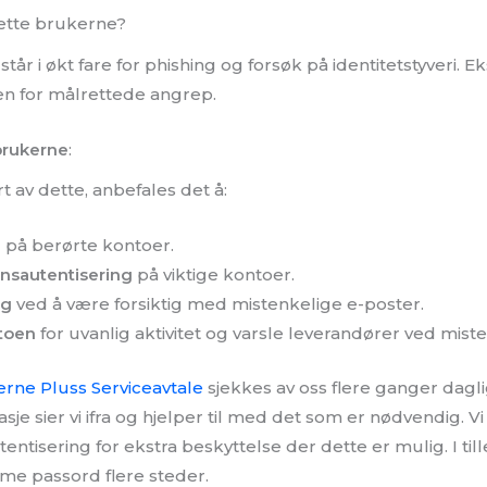
ette brukerne?
r i økt fare for phishing og forsøk på identitetstyveri. 
en for målrettede angrep.
 brukerne
:
 av dette, anbefales det å:
d
på berørte kontoer.
nnsautentisering
på viktige kontoer.
ng
ved å være forsiktig med mistenkelige e-poster.
toen
for uvanlig aktivitet og varsle leverandører ved misten
erne Pluss Serviceavtale
sjekkes av oss flere ganger dagl
e sier vi ifra og hjelper til med det som er nødvendig. Vi
tentisering for ekstra beskyttelse der dette er mulig. I ti
me passord flere steder.