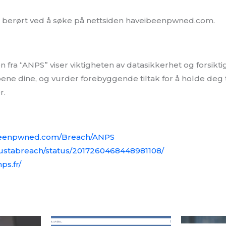
 berørt ved å søke på nettsiden haveibeenpwned.com.
fra “ANPS” viser viktigheten av datasikkerhet og forsikti
oene dine, og vurder forebyggende tiltak for å holde deg
r.
ibeenpwned.com/Breach/ANPS
/justabreach/status/2017260468448981108/
ps.fr/