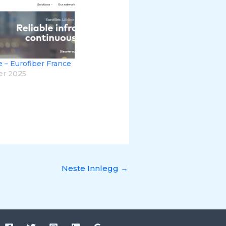
 – Eurofiber France
er 2025
Neste Innlegg
→