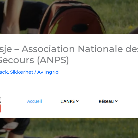
je – Association Nationale de
Secours (ANPS)
ack
,
Sikkerhet
/ Av
Ingrid