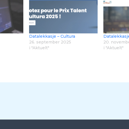
Datalekkasje – Cultura
Datalekkasje
26. september 2025
20. novemb
i "Aktuelt"
i "Aktuelt"