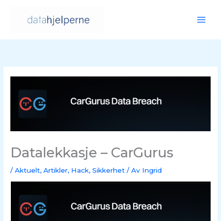
Hopp
rett
til
innholdet
Datalekkasje – CarGurus
/
Aktuelt
,
Artikler
,
Hack
,
Sikkerhet
/ Av
Ingrid