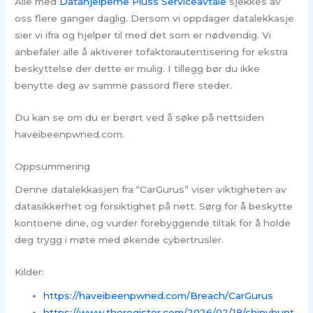
Alle med
Datahjelperne Pluss Serviceavtale
sjekkes av
oss flere ganger daglig. Dersom vi oppdager datalekkasje
sier vi ifra og hjelper til med det som er nødvendig. Vi
anbefaler alle å aktiverer tofaktorautentisering for ekstra
beskyttelse der dette er mulig. I tillegg bør du ikke
benytte deg av samme passord flere steder.
Du kan se om du er berørt ved å søke på nettsiden
haveibeenpwned.com.
Oppsummering
Denne datalekkasjen fra “CarGurus” viser viktigheten av
datasikkerhet og forsiktighet på nett. Sørg for å beskytte
kontoene dine, og vurder forebyggende tiltak for å holde
deg trygg i møte med økende cybertrusler.
Kilder:
https://haveibeenpwned.com/Breach/CarGurus
https://www.theregister.com/2026/02/18/shinyhunt