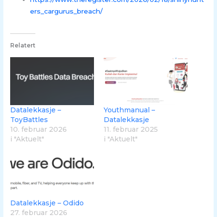
ers_cargurus_breach/
Relatert
Datalekkasje –
Youthmanual –
ToyBattles
Datalekkasje
10. februar 2026
11. februar 2025
i "Aktuelt"
i "Aktuelt"
Datalekkasje – Odido
27. februar 2026