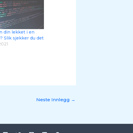
 din lekket i en
? Slik sjekker du det
2021
Neste Innlegg
→