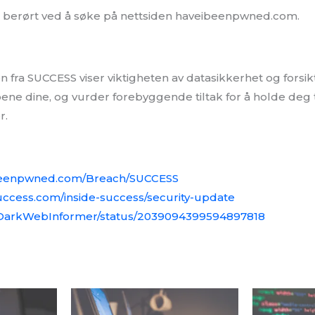
 berørt ved å søke på nettsiden haveibeenpwned.com.
 fra SUCCESS viser viktigheten av datasikkerhet og forsikt
oene dine, og vurder forebyggende tiltak for å holde deg
r.
ibeenpwned.com/Breach/SUCCESS
uccess.com/inside-success/security-update
m/DarkWebInformer/status/2039094399594897818