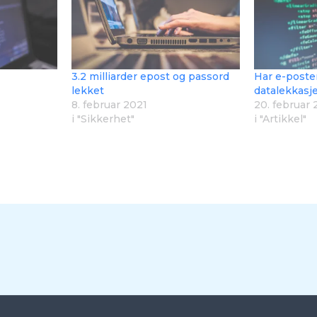
3.2 milliarder epost og passord
Har e-posten
lekket
datalekkasje
8. februar 2021
20. februar 
i "Sikkerhet"
i "Artikkel"