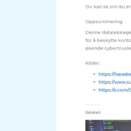
Du kan se om du er
Oppsummering
Denne datalekkasjen
for å beskytte kont
økende cybertrusle
Kilder:
https://have
https://www.s
https://x.co
Relatert