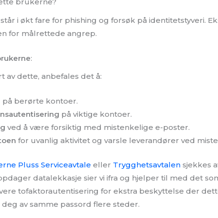
ette brukerne?
r i økt fare for phishing og forsøk på identitetstyveri. 
en for målrettede angrep.
 brukerne
:
 av dette, anbefales det å:
d
på berørte kontoer.
nnsautentisering
på viktige kontoer.
ng
ved å være forsiktig med mistenkelige e-poster.
toen
for uvanlig aktivitet og varsle leverandører ved misten
erne Pluss Serviceavtale
eller
Trygghetsavtalen
sjekkes a
pdager datalekkasje sier vi ifra og hjelper til med det so
ivere tofaktorautentisering for ekstra beskyttelse der dette
 deg av samme passord flere steder.