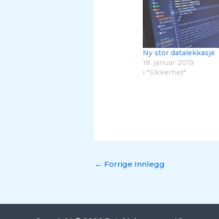
Ny stor datalekkasje
18. januar 2019
i "Sikkerhet"
←
Forrige Innlegg