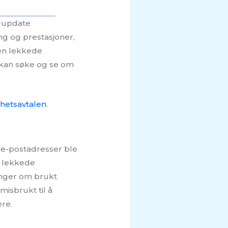
y-update
ng og prestasjoner,
Den lekkede
n kan søke og se om
hetsavtalen
.
0 e-postadresser ble
n lekkede
inger om brukt
misbrukt til å
ere.