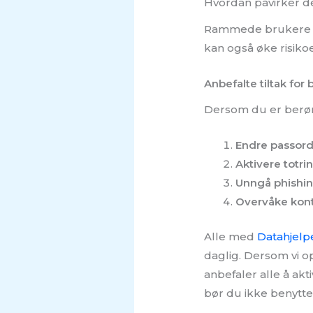
Hvordan påvirker d
Rammede brukere stå
kan også øke risiko
Anbefalte tiltak for
Dersom du er berørt
Endre passor
Aktivere totri
Unngå phishi
Overvåke kon
Alle med
Datahjelp
daglig. Dersom vi op
anbefaler alle å akt
bør du ikke benytte