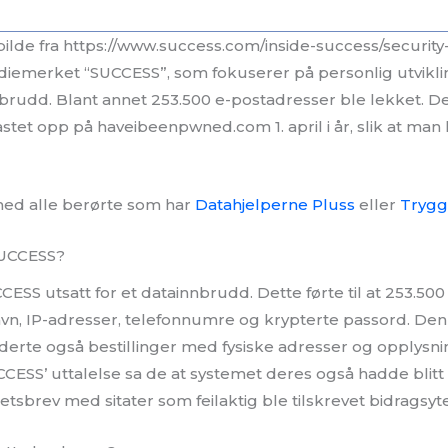
ilde fra https://www.success.com/inside-success/securit
iemerket “SUCCESS”, som fokuserer på personlig utvikli
nnbrudd. Blant annet 253.500 e-postadresser ble lekket. 
astet opp på haveibeenpwned.com 1. april i år, slik at ma
 med alle berørte som har
Datahjelperne Pluss
eller
Trygg
SUCCESS?
ESS utsatt for et datainnbrudd. Dette førte til at 253.50
l navn, IP-adresser, telefonnumre og krypterte passord. De
derte også bestillinger med fysiske adresser og opplysn
CESS’ uttalelse sa de at systemet deres også hadde blitt 
tsbrev med sitater som feilaktig ble tilskrevet bidragsyt