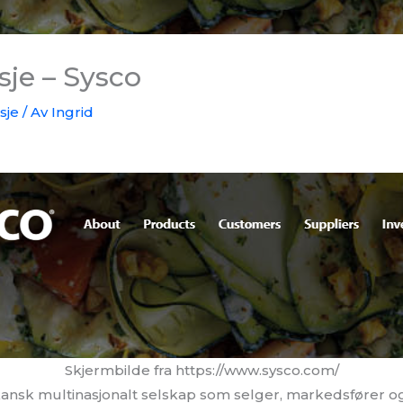
sje – Sysco
sje
/ Av
Ingrid
Skjermbilde fra https://www.sysco.com/
kansk multinasjonalt selskap som selger, markedsfører og