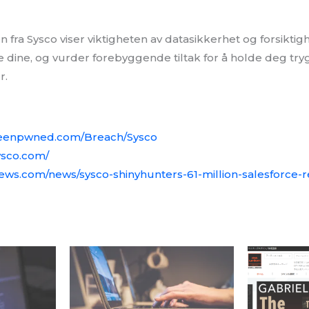
fra Sysco viser viktigheten av datasikkerhet og forsiktigh
 dine, og vurder forebyggende tiltak for å holde deg tr
r.
ibeenpwned.com/Breach/Sysco
ysco.com/
news.com/news/sysco-shinyhunters-61-million-salesforce-