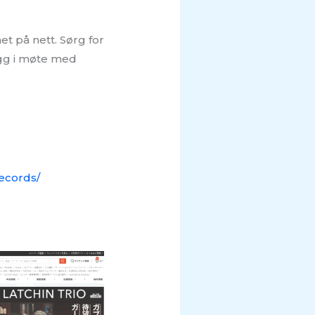
et på nett. Sørg for
ygg i møte med
records/