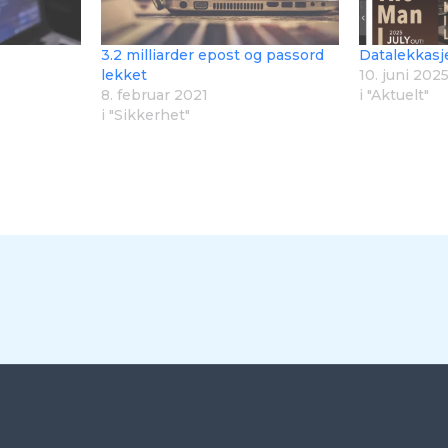
3.2 milliarder epost og passord
Datalekkasj
lekket
10. juni 202
8. februar 2021
i "Aktuelt"
i "Sikkerhet"