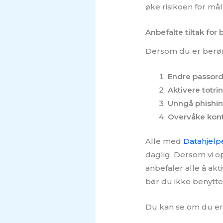
øke risikoen for må
Anbefalte tiltak for
Dersom du er berørt
Endre passor
Aktivere totri
Unngå phishi
Overvåke kon
Alle med
Datahjelp
daglig. Dersom vi op
anbefaler alle å akt
bør du ikke benytte
Du kan se om du er