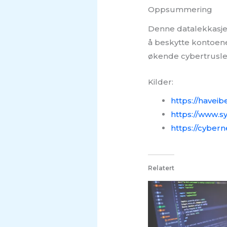
Oppsummering
Denne datalekkasjen 
å beskytte kontoene
økende cybertrusle
Kilder:
https://have
https://www.s
https://cyber
Relatert