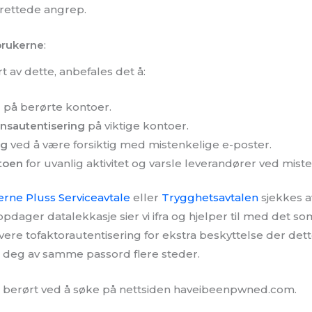
lrettede angrep.
 brukerne
:
 av dette, anbefales det å:
d
på berørte kontoer.
nnsautentisering
på viktige kontoer.
ng
ved å være forsiktig med mistenkelige e-poster.
toen
for uvanlig aktivitet og varsle leverandører ved misten
erne Pluss Serviceavtale
eller
Trygghetsavtalen
sjekkes a
pdager datalekkasje sier vi ifra og hjelper til med det so
ivere tofaktorautentisering for ekstra beskyttelse der dette
 deg av samme passord flere steder.
 berørt ved å søke på nettsiden haveibeenpwned.com.