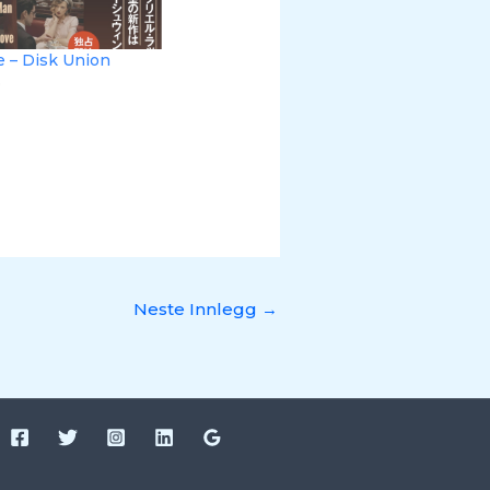
e – Disk Union
5
Neste Innlegg
→