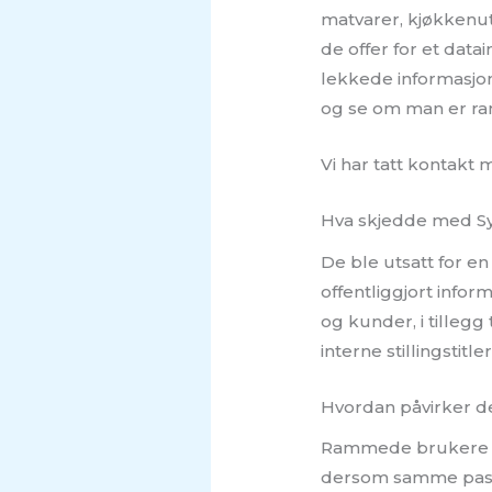
matvarer, kjøkkenut
de offer for et dat
lekkede informasjon
og se om man er r
Vi har tatt kontakt
Hva skjedde med S
De ble utsatt for e
offentliggjort info
og kunder, i tillegg
interne stillingstit
Hvordan påvirker d
Rammede brukere stå
dersom samme passo