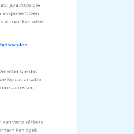
. I juni 2026 ble
le eksponert. Den
lik at man kan søke
hetsavtalen
.
Deretter ble det
nde Syscos ansatte
umre, adresser,
er kan være sårbare
ernavn kan også