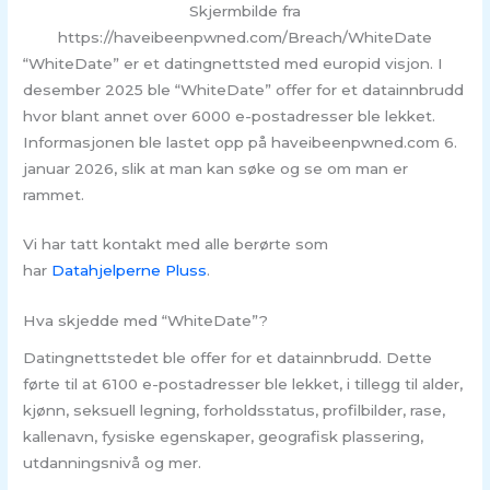
Skjermbilde fra
https://haveibeenpwned.com/Breach/WhiteDate
“WhiteDate” er et datingnettsted med europid visjon. I
desember 2025 ble “WhiteDate” offer for et datainnbrudd
hvor blant annet over 6000 e-postadresser ble lekket.
Informasjonen ble lastet opp på haveibeenpwned.com 6.
januar 2026, slik at man kan søke og se om man er
rammet.
Vi har tatt kontakt med alle berørte som
har
Datahjelperne Pluss
.
Hva skjedde med “WhiteDate”?
Datingnettstedet ble offer for et datainnbrudd. Dette
førte til at 6100 e-postadresser ble lekket, i tillegg til alder,
kjønn, seksuell legning, forholdsstatus, profilbilder, rase,
kallenavn, fysiske egenskaper, geografisk plassering,
utdanningsnivå og mer.