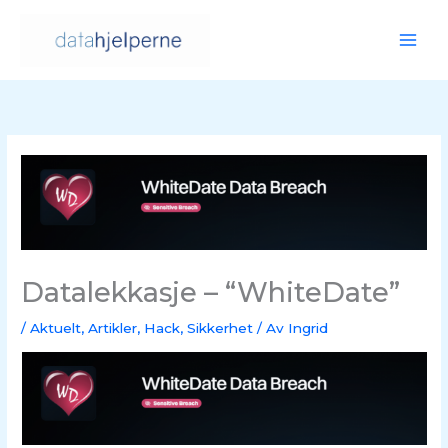
Hopp
rett
til
innholdet
Datalekkasje – “WhiteDate”
/
Aktuelt
,
Artikler
,
Hack
,
Sikkerhet
/ Av
Ingrid