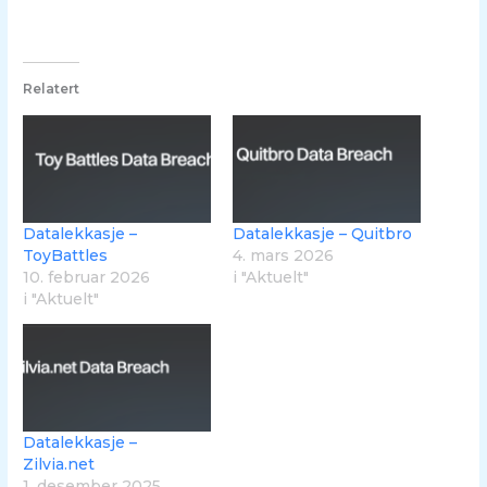
Relatert
Datalekkasje –
Datalekkasje – Quitbro
ToyBattles
4. mars 2026
10. februar 2026
i "Aktuelt"
i "Aktuelt"
Datalekkasje –
Zilvia.net
1. desember 2025