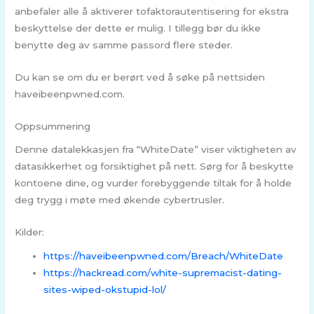
anbefaler alle å aktiverer tofaktorautentisering for ekstra
beskyttelse der dette er mulig. I tillegg bør du ikke
benytte deg av samme passord flere steder.
Du kan se om du er berørt ved å søke på nettsiden
haveibeenpwned.com.
Oppsummering
Denne datalekkasjen fra “WhiteDate” viser viktigheten av
datasikkerhet og forsiktighet på nett. Sørg for å beskytte
kontoene dine, og vurder forebyggende tiltak for å holde
deg trygg i møte med økende cybertrusler.
Kilder:
https://haveibeenpwned.com/Breach/WhiteDate
https://hackread.com/white-supremacist-dating-
sites-wiped-okstupid-lol/