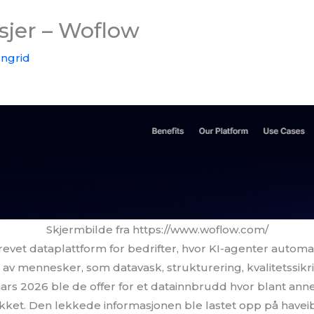
sjer – Woflow
Ingrid
Skjermbilde fra https://www.woflow.com/
revet dataplattform for bedrifter, hvor KI-agenter autom
s av mennesker, som datavask, strukturering, kvalitetssikr
ars 2026 ble de offer for et datainnbrudd hvor blant anne
ekket. Den lekkede informasjonen ble lastet opp på hav