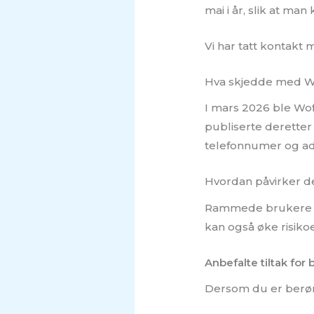
mai i år, slik at m
Vi har tatt kontakt
Hva skjedde med W
I mars 2026 ble Wo
publiserte deretter
telefonnumer og ad
Hvordan påvirker d
Rammede brukere stå
kan også øke risiko
Anbefalte tiltak for
Dersom du er berørt