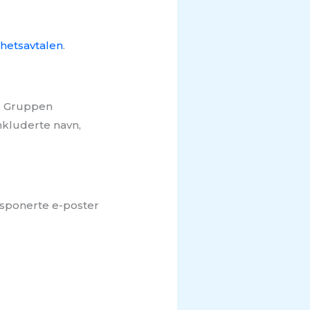
hetsavtalen
.
s. Gruppen
nkluderte navn,
Eksponerte e-poster