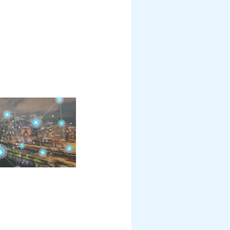
G
0
"