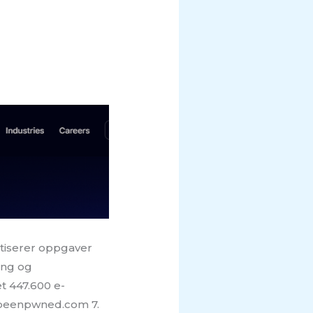
atiserer oppgaver
ing og
t 447.600 e-
eibeenpwned.com 7.