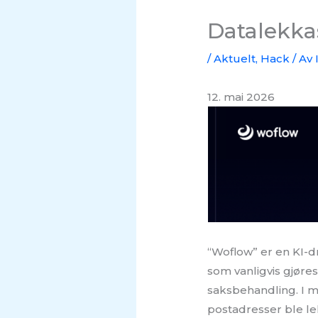
Datalekka
/
Aktuelt
,
Hack
/ Av
12. mai 2026
“Woflow” er en KI-d
som vanligvis gjøre
saksbehandling. I m
postadresser ble l