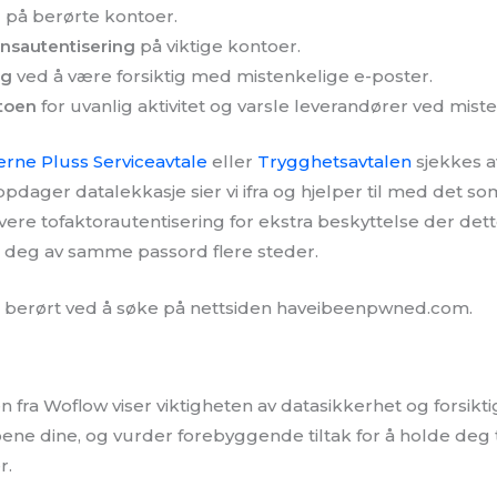
d
på berørte kontoer.
nnsautentisering
på viktige kontoer.
ng
ved å være forsiktig med mistenkelige e-poster.
toen
for uvanlig aktivitet og varsle leverandører ved misten
erne Pluss Serviceavtale
eller
Trygghetsavtalen
sjekkes a
pdager datalekkasje sier vi ifra og hjelper til med det so
ivere tofaktorautentisering for ekstra beskyttelse der dette
 deg av samme passord flere steder.
 berørt ved å søke på nettsiden haveibeenpwned.com.
fra Woflow viser viktigheten av datasikkerhet og forsikti
oene dine, og vurder forebyggende tiltak for å holde deg
r.