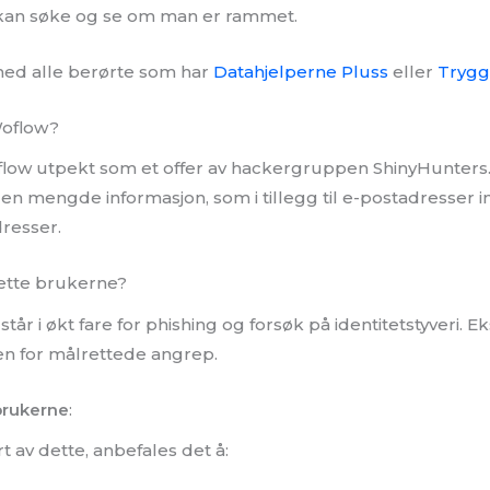
an kan søke og se om man er rammet.
 med alle berørte som har
Datahjelperne Pluss
eller
Trygg
oflow?
flow utpekt som et offer av hackergruppen ShinyHunter
 en mengde informasjon, som i tillegg til e-postadresser i
resser.
ette brukerne?
r i økt fare for phishing og forsøk på identitetstyveri. 
en for målrettede angrep.
 brukerne
:
 av dette, anbefales det å: