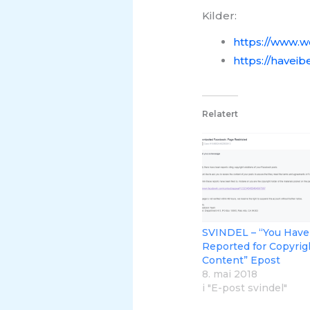
Kilder:
https://www.w
https://have
Relatert
SVINDEL – “You Hav
Reported for Copyrig
Content” Epost
8. mai 2018
i "E-post svindel"