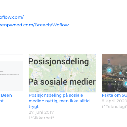
oflow.com/
ibeenpwned.com/Breach/Woflow
e Been
Posisjonsdeling på sosiale
Fakta om 5
ht
medier: nyttig, men ikke alltid
8. april 202
trygt
i "Teknologi
27. juni 2017
i "Sikkerhet"