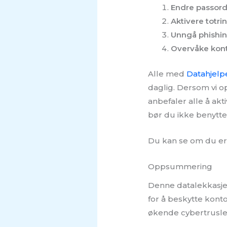
Endre passor
Aktivere totri
Unngå phishi
Overvåke kon
Alle med
Datahjelp
daglig. Dersom vi op
anbefaler alle å akt
bør du ikke benytte
Du kan se om du er
Oppsummering
Denne datalekkasjen 
for å beskytte kont
økende cybertrusle