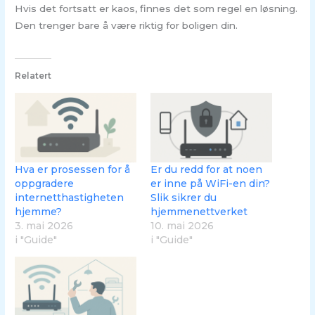
Hvis det fortsatt er kaos, finnes det som regel en løsning.
Den trenger bare å være riktig for boligen din.
Relatert
Hva er prosessen for å
Er du redd for at noen
oppgradere
er inne på WiFi-en din?
internetthastigheten
Slik sikrer du
hjemme?
hjemmenettverket
3. mai 2026
10. mai 2026
i "Guide"
i "Guide"