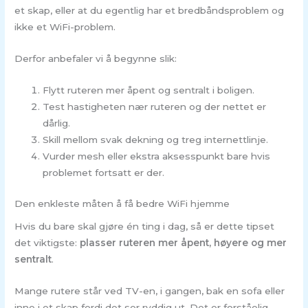
et skap, eller at du egentlig har et bredbåndsproblem og
ikke et WiFi-problem.
Derfor anbefaler vi å begynne slik:
Flytt ruteren mer åpent og sentralt i boligen.
Test hastigheten nær ruteren og der nettet er
dårlig.
Skill mellom svak dekning og treg internettlinje.
Vurder mesh eller ekstra aksesspunkt bare hvis
problemet fortsatt er der.
Den enkleste måten å få bedre WiFi hjemme
Hvis du bare skal gjøre én ting i dag, så er dette tipset
det viktigste:
plasser ruteren mer åpent, høyere og mer
sentralt
.
Mange rutere står ved TV-en, i gangen, bak en sofa eller
inne i et skap fordi det ser ryddig ut. Det er forståelig,