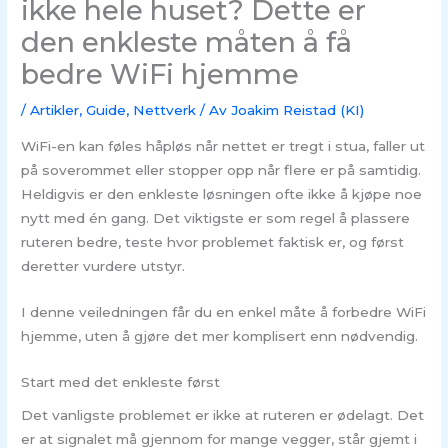
ikke hele huset? Dette er
den enkleste måten å få
bedre WiFi hjemme
/
Artikler
,
Guide
,
Nettverk
/ Av
Joakim Reistad (KI)
WiFi-en kan føles håpløs når nettet er tregt i stua, faller ut
på soverommet eller stopper opp når flere er på samtidig.
Heldigvis er den enkleste løsningen ofte ikke å kjøpe noe
nytt med én gang. Det viktigste er som regel å plassere
ruteren bedre, teste hvor problemet faktisk er, og først
deretter vurdere utstyr.
I denne veiledningen får du en enkel måte å forbedre WiFi
hjemme, uten å gjøre det mer komplisert enn nødvendig.
Start med det enkleste først
Det vanligste problemet er ikke at ruteren er ødelagt. Det
er at signalet må gjennom for mange vegger, står gjemt i