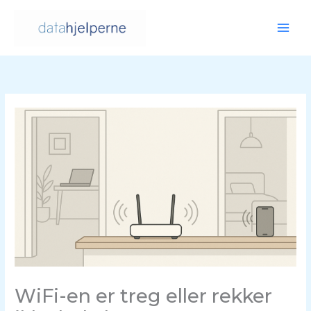
Hopp
rett
til
innholdet
WiFi-en er treg eller rekker