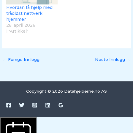
Hvordan få hjelp med
trådløst nettverk
hjemme?
28. april 2026
i "Artikkel"
←
Forrige Innlegg
Neste Innlegg
→
Copyright © 2026 Datahjelperne.no AS