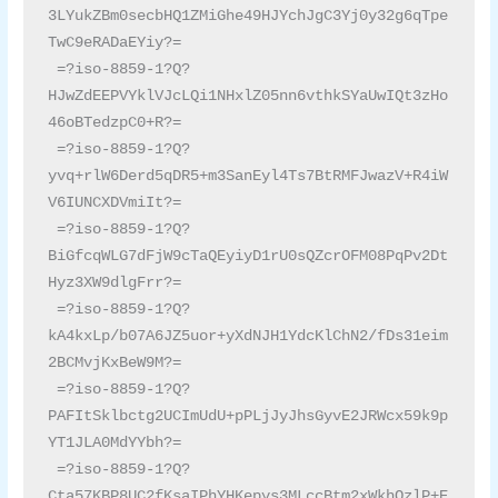
3LYukZBm0secbHQ1ZMiGhe49HJYchJgC3Yj0y32g6qTpe
TwC9eRADaEYiy?=

 =?iso-8859-1?Q?
HJwZdEEPVYklVJcLQi1NHxlZ05nn6vthkSYaUwIQt3zHo
46oBTedzpC0+R?=

 =?iso-8859-1?Q?
yvq+rlW6Derd5qDR5+m3SanEyl4Ts7BtRMFJwazV+R4iW
V6IUNCXDVmiIt?=

 =?iso-8859-1?Q?
BiGfcqWLG7dFjW9cTaQEyiyD1rU0sQZcrOFM08PqPv2Dt
Hyz3XW9dlgFrr?=

 =?iso-8859-1?Q?
kA4kxLp/b07A6JZ5uor+yXdNJH1YdcKlChN2/fDs31eim
2BCMvjKxBeW9M?=

 =?iso-8859-1?Q?
PAFItSklbctg2UCImUdU+pPLjJyJhsGyvE2JRWcx59k9p
YT1JLA0MdYYbh?=

 =?iso-8859-1?Q?
Cta57KBP8UC2fKsaIPhYHKepys3MLccBtm2xWkhOzlP+E