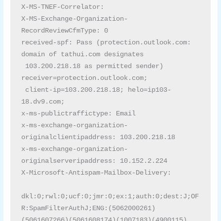
X-MS-TNEF-Correlator:

X-MS-Exchange-Organization-
RecordReviewCfmType: 0

received-spf: Pass (protection.outlook.com: 
domain of tathui.com designates

 103.200.218.18 as permitted sender) 
receiver=protection.outlook.com;

 client-ip=103.200.218.18; helo=ip103-
18.dv9.com;

x-ms-publictraffictype: Email

x-ms-exchange-organization-
originalclientipaddress: 103.200.218.18

x-ms-exchange-organization-
originalserveripaddress: 10.152.2.224

X-Microsoft-Antispam-Mailbox-Delivery:

dkl:0;rwl:0;ucf:0;jmr:0;ex:1;auth:0;dest:J;OF
R:SpamFilterAuthJ;ENG:(5062000261)
(5061607266)(5061608174)(1007183)(4900115)