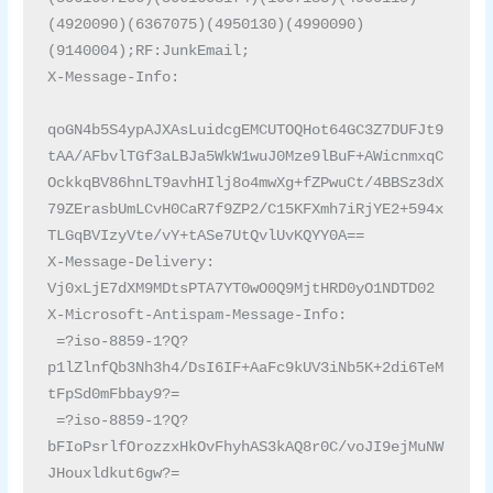
(4920090)(6367075)(4950130)(4990090)
(9140004);RF:JunkEmail;

X-Message-Info:

qoGN4b5S4ypAJXAsLuidcgEMCUTOQHot64GC3Z7DUFJt9
tAA/AFbvlTGf3aLBJa5WkW1wuJ0Mze9lBuF+AWicnmxqC
OckkqBV86hnLT9avhHIlj8o4mwXg+fZPwuCt/4BBSz3dX
79ZErasbUmLCvH0CaR7f9ZP2/C15KFXmh7iRjYE2+594x
TLGqBVIzyVte/vY+tASe7UtQvlUvKQYY0A==

X-Message-Delivery: 
Vj0xLjE7dXM9MDtsPTA7YT0wO0Q9MjtHRD0yO1NDTD02

X-Microsoft-Antispam-Message-Info:

 =?iso-8859-1?Q?
p1lZlnfQb3Nh3h4/DsI6IF+AaFc9kUV3iNb5K+2di6TeM
tFpSd0mFbbay9?=

 =?iso-8859-1?Q?
bFIoPsrlfOrozzxHkOvFhyhAS3kAQ8r0C/voJI9ejMuNW
JHouxldkut6gw?=
