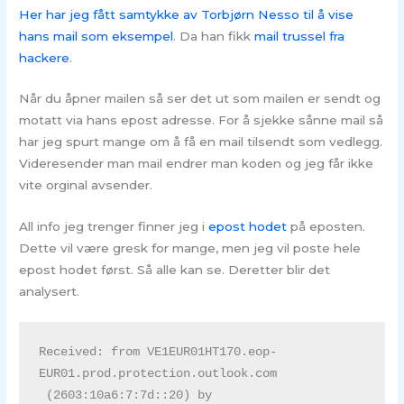
Her har jeg fått samtykke av Torbjørn Nesso til å vise
hans mail som
eksempel
. Da han fikk
mail trussel fra
hackere
.
Når du åpner mailen så ser det ut som mailen er sendt og
motatt via hans epost adresse. For å sjekke sånne mail så
har jeg spurt mange om å få en mail tilsendt som vedlegg.
Videresender man mail endrer man koden og jeg får ikke
vite orginal avsender.
All info jeg trenger finner jeg i
epost hodet
på eposten.
Dette vil være gresk for mange, men jeg vil poste hele
epost hodet først. Så alle kan se. Deretter blir det
analysert.
Received: from VE1EUR01HT170.eop-
EUR01.prod.protection.outlook.com

 (2603:10a6:7:7d::20) by 