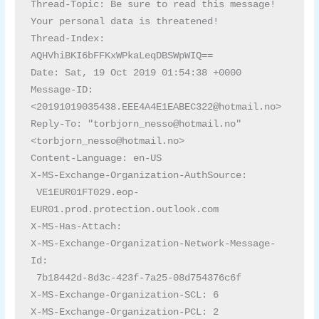
Thread-Topic: Be sure to read this message! 
Your personal data is threatened!

Thread-Index: 
AQHVhiBKI6bFFKxWPkaLeqDBSWpWIQ==

Date: Sat, 19 Oct 2019 01:54:38 +0000

Message-ID: 
<20191019035438.EEE4A4E1EABEC322@hotmail.no>

Reply-To: "torbjorn_nesso@hotmail.no" 
<torbjorn_nesso@hotmail.no>

Content-Language: en-US

X-MS-Exchange-Organization-AuthSource:

 VE1EUR01FT029.eop-
EUR01.prod.protection.outlook.com

X-MS-Has-Attach:

X-MS-Exchange-Organization-Network-Message-
Id:

 7b18442d-8d3c-423f-7a25-08d754376c6f

X-MS-Exchange-Organization-SCL: 6

X-MS-Exchange-Organization-PCL: 2
