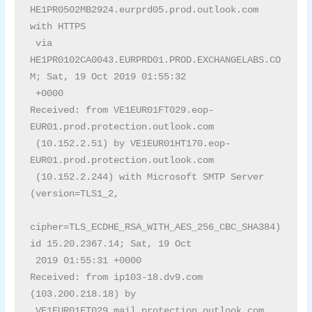
HE1PR0502MB2924.eurprd05.prod.outlook.com 
with HTTPS

 via 
HE1PR0102CA0043.EURPRD01.PROD.EXCHANGELABS.CO
M; Sat, 19 Oct 2019 01:55:32

 +0000

Received: from VE1EUR01FT029.eop-
EUR01.prod.protection.outlook.com

 (10.152.2.51) by VE1EUR01HT170.eop-
EUR01.prod.protection.outlook.com

 (10.152.2.244) with Microsoft SMTP Server 
(version=TLS1_2,

cipher=TLS_ECDHE_RSA_WITH_AES_256_CBC_SHA384) 
id 15.20.2367.14; Sat, 19 Oct

 2019 01:55:31 +0000

Received: from ip103-18.dv9.com 
(103.200.218.18) by

 VE1EUR01FT029.mail.protection.outlook.com 