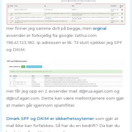
Her finner jeg samme dv9 på begge, men
orginal
avsender er forksjellig fra google: tathui.com
196.41.123.182. Ip adressen er lik. Til slutt sjekker jeg SPF
og DKIM.
Her får jeg opp en 2 avsender mail: d@rua.agari.com og
d@ruf.agari.com. Dette kan være mellomtjenere som gjør
at mailen går igjennom spamfilter.
Dmark SPF og DKIM er sikkerhetssytemer
som gjør at
mail ikke kan forfalskes. Så har du en bedrift? Da bør du