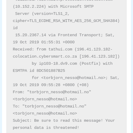
(10.152.2.224) with Microsoft SMTP

 Server (version=TLS1_2, 
cipher=TLS_ECDHE_RSA_WITH_AES_256_GCM_SHA384) 
id

 15.20.2367.14 via Frontend Transport; Sat, 
19 Oct 2019 01:55:31 +0000

Received: from tathui.com (196.41.123.182-
colocation.cybersmart.co.za [196.41.123.182])

	by ip103-18.dv9.com (Postfix) with 
ESMTPA id 8DC501887B25

	for <torbjorn_nesso@hotmail.no>; Sat, 
19 Oct 2019 09:55:28 +0800 (+08)

From: "torbjorn_nesso@hotmail.no" 
<torbjorn_nesso@hotmail.no>

To: "torbjorn_nesso@hotmail.no" 
<torbjorn_nesso@hotmail.no>

Subject: Be sure to read this message! Your 
personal data is threatened!
