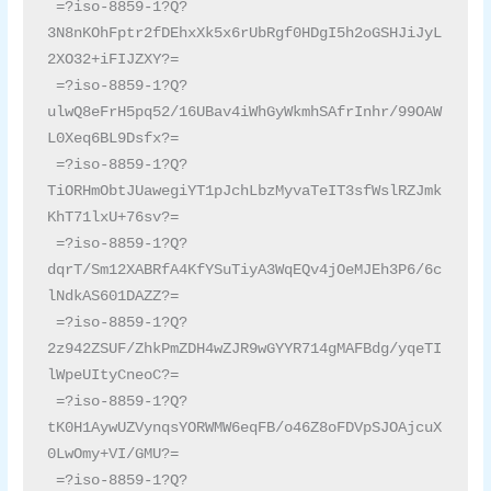
 =?iso-8859-1?Q?
3N8nKOhFptr2fDEhxXk5x6rUbRgf0HDgI5h2oGSHJiJyL
2XO32+iFIJZXY?=

 =?iso-8859-1?Q?
ulwQ8eFrH5pq52/16UBav4iWhGyWkmhSAfrInhr/99OAW
L0Xeq6BL9Dsfx?=

 =?iso-8859-1?Q?
TiORHmObtJUawegiYT1pJchLbzMyvaTeIT3sfWslRZJmk
KhT71lxU+76sv?=

 =?iso-8859-1?Q?
dqrT/Sm12XABRfA4KfYSuTiyA3WqEQv4jOeMJEh3P6/6c
lNdkAS601DAZZ?=

 =?iso-8859-1?Q?
2z942ZSUF/ZhkPmZDH4wZJR9wGYYR714gMAFBdg/yqeTI
lWpeUItyCneoC?=

 =?iso-8859-1?Q?
tK0H1AywUZVynqsYORWMW6eqFB/o46Z8oFDVpSJOAjcuX
0LwOmy+VI/GMU?=

 =?iso-8859-1?Q?