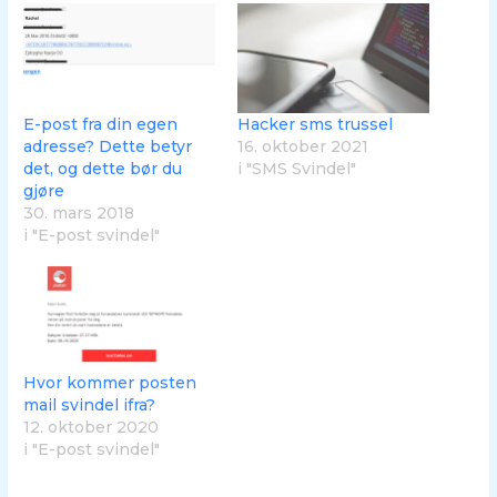
E-post fra din egen
Hacker sms trussel
adresse? Dette betyr
16. oktober 2021
det, og dette bør du
i "SMS Svindel"
gjøre
30. mars 2018
i "E-post svindel"
Hvor kommer posten
mail svindel ifra?
12. oktober 2020
i "E-post svindel"