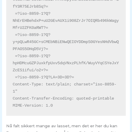
fY3R75EJrb8Sq?=

 =?iso-8859-1?Q?
NhErEHBehdxP+uU2GEvAUX1i908ZrJr7OIQRb496kWagy
MfrU2ZFK0aRWT?=

 =?iso-8859-1?Q?
y+pQLwR45GC+sCMEbNBiENwQEIOYDDmpS0GYesNHdVbwQ
PFAOS5OHqD5Vj?=

 =?iso-8859-1?Q?
hpHDMcuGZPJuxkfpUxv5dqVNxzPLhfK/WuyVYqCSYeJxY
ZcES1ifui/o2+?=

 =?iso-8859-1?Q?LA=3D=3D?=

Content-Type: text/plain; charset="iso-8859-
1"

Content-Transfer-Encoding: quoted-printable

MIME-Version: 1.0
Nå falt sikkert mange av lasset, men det er her du kan