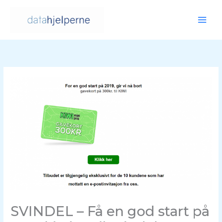
Hopp
rett
til
innholdet
SVINDEL – Få en god start på