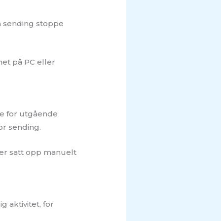
an sending stoppe
met på PC eller
ne for utgående
or sending.
o er satt opp manuelt
 aktivitet, for