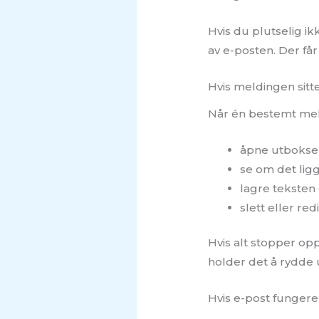
Hvis du plutselig ik
av e-posten. Der få
Hvis meldingen sitte
Når én bestemt meld
åpne utbokse
se om det lig
lagre teksten 
slett eller re
Hvis alt stopper op
holder det å rydde 
Hvis e-post fungere