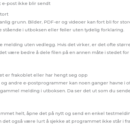
t e-post ikke blir sendt
tort
anlig grunn. Bilder, PDF-er og videoer kan fort bli for store
stående i utboksen eller feiler uten tydelig forklaring.
melding uten vedlegg. Hvis det virker, er det ofte størr
et være bedre å dele filen på en annen måte i stedet for
 er frakoblet eller har hengt seg opp
l og andre e-postprogrammer kan noen ganger havne i of
 gammel melding i utboksen. Da ser det ut som du sende
ammet helt, åpne det på nytt og send en enkel testmeld
 det også være lurt å sjekke at programmet ikke står i f