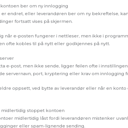
er kontoen ber om ny innlogging
g er endret, eller leverandøren ber om ny bekreftelse, k
nger fortsatt vises på skjermen.
lig når e-posten fungerer i nettleser, men ikke i program
 ofte kobles til på nytt eller godkjennes på nytt.
 server
 e-post, men ikke sende, ligger feilen ofte i innstillinge
de servernavn, port, kryptering eller krav om innlogging f
 eldre oppsett, ved bytte av leverandør eller når en kont
 midlertidig stoppet kontoen
toer midlertidig låst fordi leverandøren mistenker uvanlig
ogginger eller spam-lignende sending.