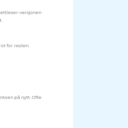
 nettleser-versjonen
t.
t for resten.
ntoen på nytt. Ofte