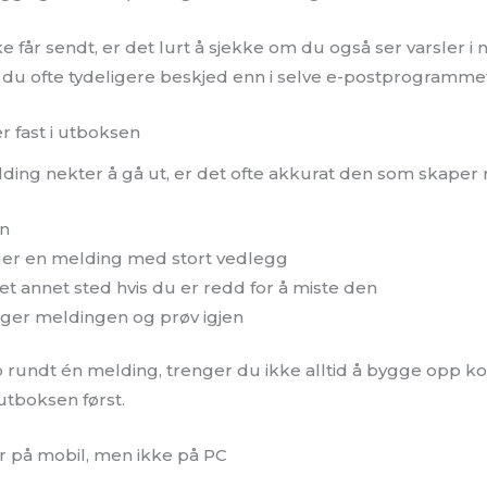
ke får sendt, er det lurt å sjekke om du også ser varsler i
r du ofte tydeligere beskjed enn i selve e-postprogramme
r fast i utboksen
ing nekter å gå ut, er det ofte akkurat den som skaper ro
n
ger en melding med stort vedlegg
et annet sted hvis du er redd for å miste den
diger meldingen og prøv igjen
p rundt én melding, trenger du ikke alltid å bygge opp ko
utboksen først.
r på mobil, men ikke på PC