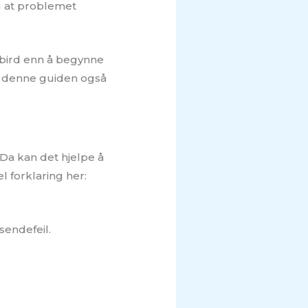
og at problemet
rbird enn å begynne
n denne guiden også
Da kan det hjelpe å
l forklaring her:
sendefeil.