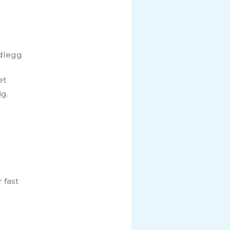
edlegg
et
ig.
 fast