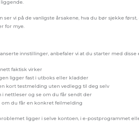
 liggende.
 ser vi på de vanligste årsakene, hva du bør sjekke først, 
er for mye.
anserte innstillinger, anbefaler vi at du starter med diss
nett faktisk virker
n ligger fast i utboks eller kladder
en kort testmelding uten vedlegg til deg selv
 i nettleser og se om du får sendt der
l om du får en konkret feilmelding
roblemet ligger i selve kontoen, i e-postprogrammet ell