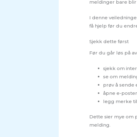
meldinger bare blir
I denne veiledningen
få hjelp før du endr
Sjekk dette først
Før du går løs på av
sjekk om inter
se om meldinge
prøv å sende 
åpne e-posten
legg merke ti
Dette sier mye om p
melding.