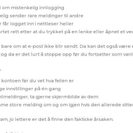
d om mistenkelig innlogging
elig sender rare meldinger til andre
 får logget inn i nettleser heller
tet rett etter at du trykket på en lenke eller åpnet et v
 bare om at e-post ikke blir sendt. Da kan det også være 
og da er det lurt å stoppe opp før du fortsetter som vanl
å
e kontoen før du vet hva feilen er
e innstillinger på én gang
eilmeldinger, ta gjerne skjermbilde av dem
me store melding om og om igjen hvis den allerede sitter
ram, jo lettere er det å finne den faktiske årsaken.