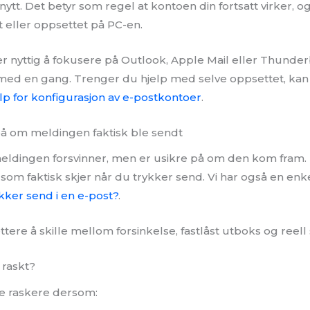
nytt. Det betyr som regel at kontoen din fortsatt virker, 
 eller oppsettet på PC-en.
 nyttig å fokusere på Outlook, Apple Mail eller Thunde
ed en gang. Trenger du hjelp med selve oppsettet, ka
lp for konfigurasjon av e-postkontoer
.
på om meldingen faktisk ble sendt
ldingen forsvinner, men er usikre på om den kom fram. 
a som faktisk skjer når du trykker send. Vi har også en enke
kker send i en e-post?
.
ttere å skille mellom forsinkelse, fastlåst utboks og reell 
 raskt?
re raskere dersom: