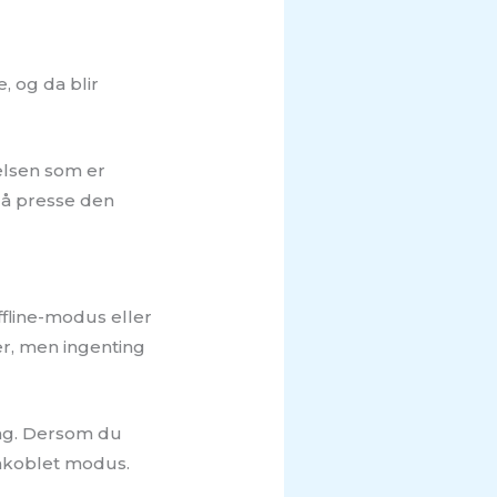
, og da blir
elsen som er
 å presse den
fline-modus eller
r, men ingenting
ing. Dersom du
rakoblet modus.