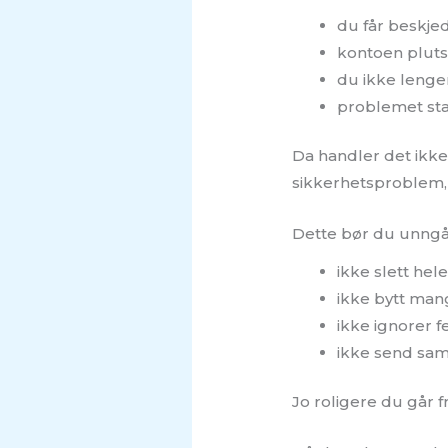
du får beskje
kontoen pluts
du ikke lenger
problemet star
Da handler det ikke
sikkerhetsproblem, 
Dette bør du unng
ikke slett hel
ikke bytt mang
ikke ignorer f
ikke send sam
Jo roligere du går f