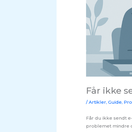
Får ikke s
/
Artikler
,
Guide
,
Pr
Får du ikke sendt e-
problemet mindre dr