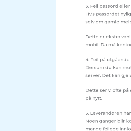
3. Feil passord ell
Hvis passordet nyli
selv om gamle meldi
Dette er ekstra van
mobil. Da må kontoen
4. Feil på utgående
Dersom du kan motta
server. Det kan gjel
Dette ser vi ofte på
på nytt.
5. Leverandøren har
Noen ganger blir kon
mange feilede innl