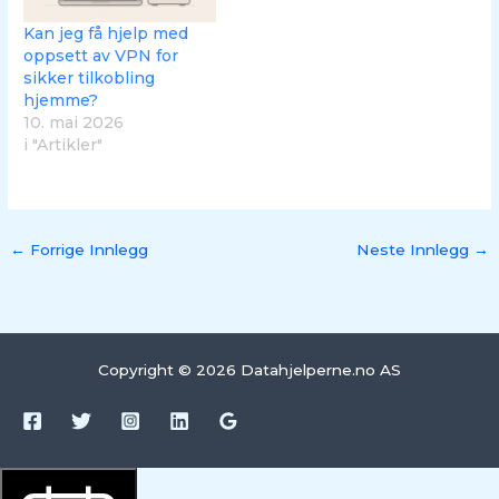
Kan jeg få hjelp med
oppsett av VPN for
sikker tilkobling
hjemme?
10. mai 2026
i "Artikler"
←
Forrige Innlegg
Neste Innlegg
→
Copyright © 2026 Datahjelperne.no AS