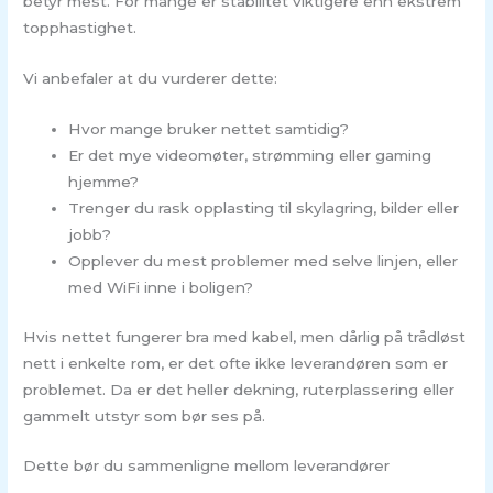
betyr mest. For mange er stabilitet viktigere enn ekstrem
topphastighet.
Vi anbefaler at du vurderer dette:
Hvor mange bruker nettet samtidig?
Er det mye videomøter, strømming eller gaming
hjemme?
Trenger du rask opplasting til skylagring, bilder eller
jobb?
Opplever du mest problemer med selve linjen, eller
med WiFi inne i boligen?
Hvis nettet fungerer bra med kabel, men dårlig på trådløst
nett i enkelte rom, er det ofte ikke leverandøren som er
problemet. Da er det heller dekning, ruterplassering eller
gammelt utstyr som bør ses på.
Dette bør du sammenligne mellom leverandører