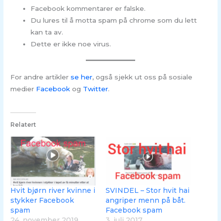
Facebook kommentarer er falske.
Du lures til å motta spam på chrome som du lett
kan ta av.
Dette er ikke noe virus.
For andre artikler
se her
, også sjekk ut oss på sosiale
medier
Facebook
og
Twitter
.
Relatert
Hvit bjørn river kvinne i
SVINDEL – Stor hvit hai
stykker Facebook
angriper menn på båt.
spam
Facebook spam
24. november 2019
3. juli 2017