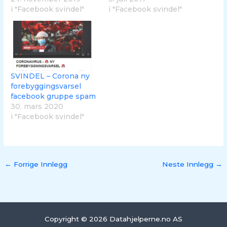
i "Facebook svindel"
i "Facebook svindel"
SVINDEL – Corona ny
forebyggingsvarsel
facebook gruppe spam
30. mars 2020
i "Facebook svindel"
←
Forrige Innlegg
Neste Innlegg
→
Copyright © 2026 Datahjelperne.no AS