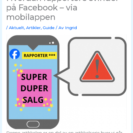
på Facebook – via
mobilappen
/
Aktuelt
,
Artikler
,
Guide
/ Av
Ingrid
Denne artikkelen er en del av en artikkelserie hvor vi går