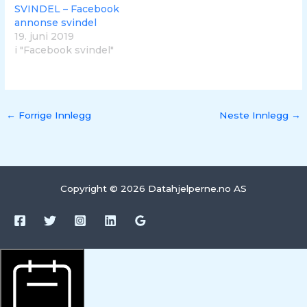
SVINDEL – Facebook
annonse svindel
19. juni 2019
i "Facebook svindel"
←
Forrige Innlegg
Neste Innlegg
→
Copyright © 2026 Datahjelperne.no AS