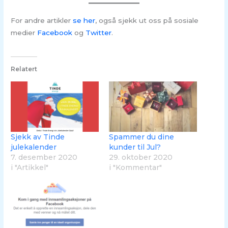
For andre artikler
se her
, også sjekk ut oss på sosiale
medier
Facebook
og
Twitter
.
Relatert
Sjekk av Tinde
Spammer du dine
julekalender
kunder til Jul?
7. desember 2020
29. oktober 2020
i "Artikkel"
i "Kommentar"