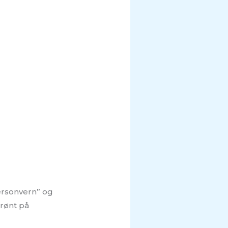
personvern” og
grønt på