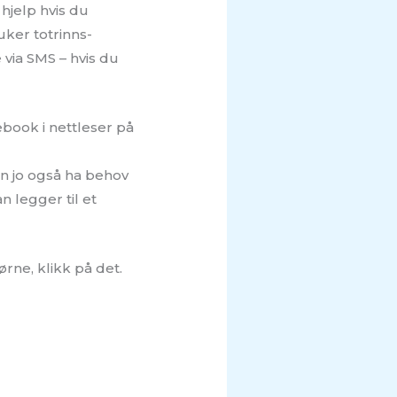
hjelp hvis du
uker totrinns-
via SMS – hvis du
ook i nettleser på
n jo også ha behov
 legger til et
jørne, klikk på det.