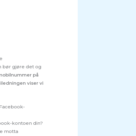
te
 bør gjøre det og
t mobilnummer på
ledningen viser vi
å Facebook-
ebook-kontoen din?
ne motta