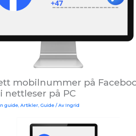
slett mobilnummer på Faceboo
i nettleser på PC
on guide
,
Artikler
,
Guide
/ Av
Ingrid