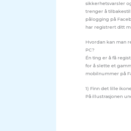
sikkerhetsvarsler o
trenger å tilbakest
pålogging på Faceb
har registrert dit
Hvordan kan man re
PC?
Én ting er å få re
for å slette et gam
mobilnummer på Fac
1) Finn det lille iko
På illustrasjonen u