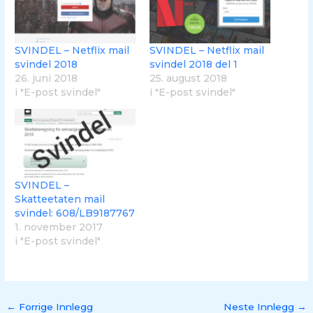
SVINDEL – Netflix mail
SVINDEL – Netflix mail
svindel 2018
svindel 2018 del 1
26. juni 2018
25. august 2018
i "E-post svindel"
i "E-post svindel"
SVINDEL –
Skatteetaten mail
svindel: 608/LB9187767
1. november 2017
i "E-post svindel"
←
Forrige Innlegg
Neste Innlegg
→