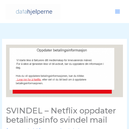
Hopp
rett
til
innholdet
SVINDEL – Netflix oppdater
betalingsinfo svindel mail