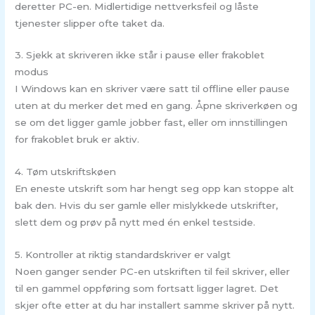
deretter PC-en. Midlertidige nettverksfeil og låste
tjenester slipper ofte taket da.
3. Sjekk at skriveren ikke står i pause eller frakoblet
modus
I Windows kan en skriver være satt til offline eller pause
uten at du merker det med en gang. Åpne skriverkøen og
se om det ligger gamle jobber fast, eller om innstillingen
for frakoblet bruk er aktiv.
4. Tøm utskriftskøen
En eneste utskrift som har hengt seg opp kan stoppe alt
bak den. Hvis du ser gamle eller mislykkede utskrifter,
slett dem og prøv på nytt med én enkel testside.
5. Kontroller at riktig standardskriver er valgt
Noen ganger sender PC-en utskriften til feil skriver, eller
til en gammel oppføring som fortsatt ligger lagret. Det
skjer ofte etter at du har installert samme skriver på nytt.