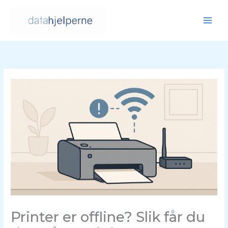
Hopp
rett
til
innholdet
Printer er offline? Slik får du