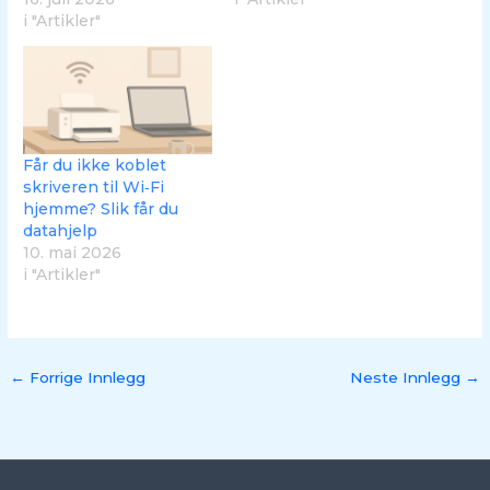
i "Artikler"
Får du ikke koblet
skriveren til Wi‑Fi
hjemme? Slik får du
datahjelp
10. mai 2026
i "Artikler"
←
Forrige Innlegg
Neste Innlegg
→