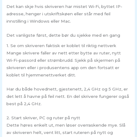
Det kan skje hvis skriveren har mistet Wi‑Fi, byttet IP-
adresse, henger i utskriftskøen eller står med feil
innstilling i Windows eller Mac.
Det vanligste først, dette bør du sjekke med en gang
1. Se om skriveren faktisk er koblet til riktig nettverk
Mange skrivere faller av nett etter bytte av ruter, nytt
Wi‑Fi-passord eller strømbrudd. Sjekk på skjermen på
skriveren eller i produsentens app om den fortsatt er
koblet til hjemmenettverket ditt.
Har du både hovednett, gjestenett, 2,4 GHz og 5 GHz, er
det lett å havne på feil nett. En del skrivere fungerer også
best på 2,4 GHz.
2. Start skriver, PC og ruter på nytt
Dette høres enkelt ut, men løser overraskende mye. Slå
av skriveren helt, vent litt, start ruteren på nytt og