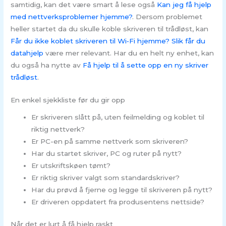
samtidig, kan det være smart å lese også
Kan jeg få hjelp
med nettverksproblemer hjemme?
. Dersom problemet
heller startet da du skulle koble skriveren til trådløst, kan
Får du ikke koblet skriveren til Wi‑Fi hjemme? Slik får du
datahjelp
være mer relevant. Har du en helt ny enhet, kan
du også ha nytte av
Få hjelp til å sette opp en ny skriver
trådløst
.
En enkel sjekkliste før du gir opp
Er skriveren slått på, uten feilmelding og koblet til
riktig nettverk?
Er PC-en på samme nettverk som skriveren?
Har du startet skriver, PC og ruter på nytt?
Er utskriftskøen tømt?
Er riktig skriver valgt som standardskriver?
Har du prøvd å fjerne og legge til skriveren på nytt?
Er driveren oppdatert fra produsentens nettside?
Når det er lurt å få hjelp raskt