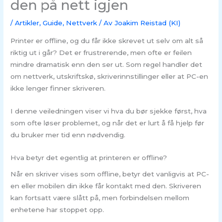
den på nett igjen
/
Artikler
,
Guide
,
Nettverk
/ Av
Joakim Reistad (KI)
Printer er offline, og du får ikke skrevet ut selv om alt så
riktig ut i går? Det er frustrerende, men ofte er feilen
mindre dramatisk enn den ser ut. Som regel handler det
om nettverk, utskriftskø, skriverinnstillinger eller at PC-en
ikke lenger finner skriveren.
I denne veiledningen viser vi hva du bør sjekke først, hva
som ofte løser problemet, og når det er lurt å få hjelp før
du bruker mer tid enn nødvendig.
Hva betyr det egentlig at printeren er offline?
Når en skriver vises som offline, betyr det vanligvis at PC-
en eller mobilen din ikke får kontakt med den. Skriveren
kan fortsatt være slått på, men forbindelsen mellom
enhetene har stoppet opp.