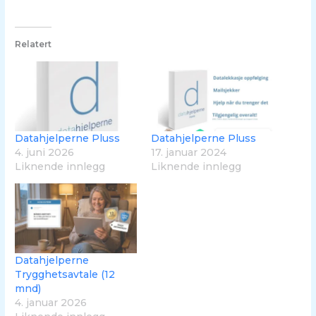
Relatert
Datahjelperne Pluss
Datahjelperne Pluss
4. juni 2026
17. januar 2024
Liknende innlegg
Liknende innlegg
Datahjelperne
Trygghetsavtale (12
mnd)
4. januar 2026