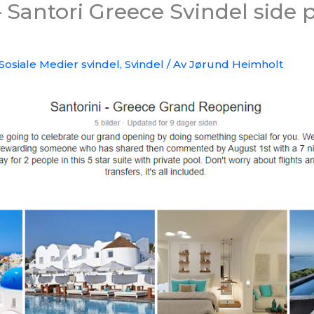
 Santori Greece Svindel side 
Sosiale Medier svindel
,
Svindel
/ Av
Jørund Heimholt