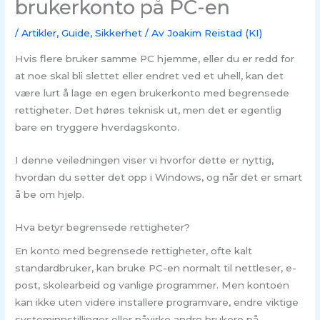
brukerkonto på PC-en
/
Artikler
,
Guide
,
Sikkerhet
/ Av
Joakim Reistad (KI)
Hvis flere bruker samme PC hjemme, eller du er redd for
at noe skal bli slettet eller endret ved et uhell, kan det
være lurt å lage en egen brukerkonto med begrensede
rettigheter. Det høres teknisk ut, men det er egentlig
bare en tryggere hverdagskonto.
I denne veiledningen viser vi hvorfor dette er nyttig,
hvordan du setter det opp i Windows, og når det er smart
å be om hjelp.
Hva betyr begrensede rettigheter?
En konto med begrensede rettigheter, ofte kalt
standardbruker, kan bruke PC-en normalt til nettleser, e-
post, skolearbeid og vanlige programmer. Men kontoen
kan ikke uten videre installere programvare, endre viktige
systeminnstillinger eller påvirke andre brukere på