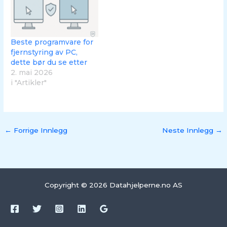
Beste programvare for
fjernstyring av PC,
dette bør du se etter
2. mai 2026
i "Artikler"
←
Forrige Innlegg
Neste Innlegg
→
Copyright © 2026 Datahjelperne.no AS