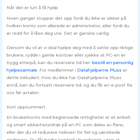
Når det er lurt å få hjelp
Noen ganger stopper det opp fordi du ikke er sikker på
hvilken konto som allerede er administrator, eller fordi du
er redd for å låse deg ute. Det er ganske vanlig.
Dersom du vil at vi skal hjelpe deg med å sette opp riktige
brukere, rydde i gamle kontoer eller sjekke at PC-en er
trygg etterpå, kan du reservere tid her:
bestill en personlig
hjelpesamtale
. For medlemmer i
Datahjelperne Pluss
er
dette inkludert. Hvis du ikke har Datahjelperne Pluss
ennå, kan du fortsatt reservere tid, og du får en e-post fra
oss før avtalen.
Kort oppsummert
En brukerkonto med begrensede rettigheter er et enkelt
og smart sikkerhetstiltak på en PC som deles av flere,
eller der du vil redusere risikoen for feil og uønskede
endringer. Du får bedre kontroll i hverdagen, uten at