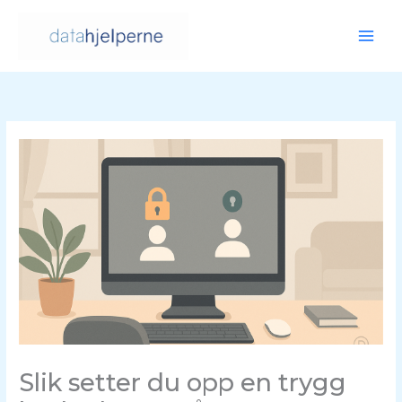
Hopp
rett
til
innholdet
Slik setter du opp en trygg