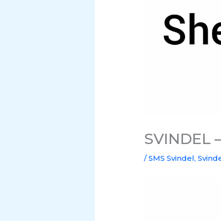
SVINDEL –
/
SMS Svindel
,
Svind