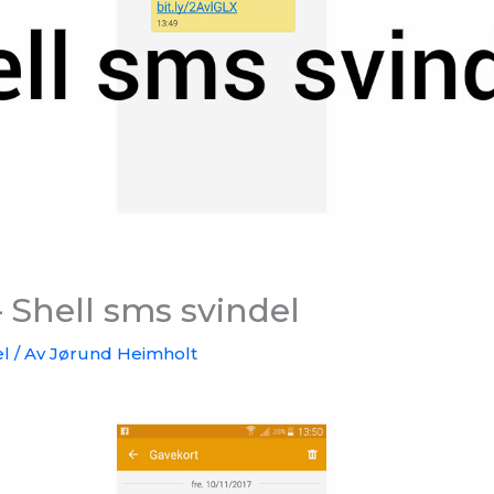
 Shell sms svindel
el
/ Av
Jørund Heimholt