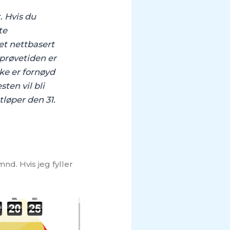
. Hvis du
te
et nettbasert
prøvetiden er
kke er fornøyd
ten vil bli
løper den 31.
d. Hvis jeg fyller