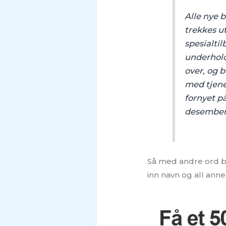
Alle nye 
trekkes ut
spesialti
underhold
over, og b
med tjene
fornyet p
desember
Så med andre ord bi
inn navn og all annen