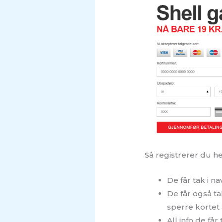
Så registrerer du h
De får tak i n
De får også ta
sperre kortet 
All info de får