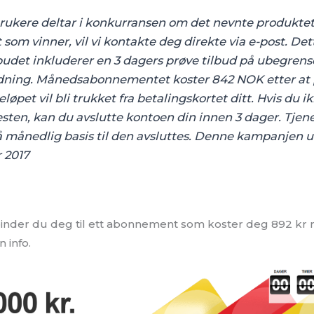
brukere deltar i konkurransen om det nevnte produktet
 som vinner, vil vi kontakte deg direkte via e-post. Det
lbudet inkluderer en 3 dagers prøve tilbud på ubegrens
ning. Månedsabonnementet koster 842 NOK etter at 
eløpet vil bli trukket fra betalingskortet ditt. Hvis du i
sten, kan du avslutte kontoen din innen 3 dager. Tjenes
å månedlig basis til den avsluttes. Denne kampanjen ut
 2017
nder du deg til ett abonnement som koster deg 892 kr mn
 info.