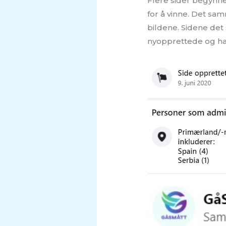
Flere sider begynne
for å vinne. Det sam
bildene. Sidene det 
nyopprettede og har 