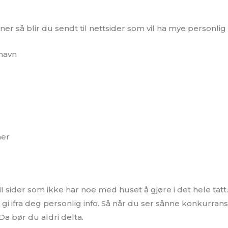
nner så blir du sendt til nettsider som vil ha mye personlig
navn
er
til sider som ikke har noe med huset å gjøre i det hele tatt
 gi ifra deg personlig info. Så når du ser sånne konkurra
Da bør du aldri delta.