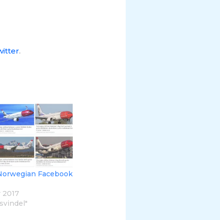
itter
.
Norwegian Facebook
 2017
svindel"