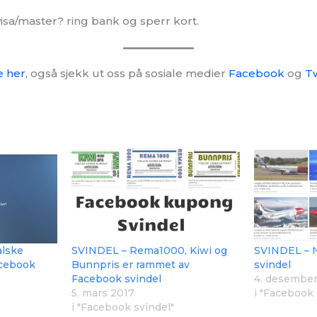
 visa/master? ring bank og sperr kort.
e her
, også sjekk ut oss på sosiale medier
Facebook
og
Tw
alske
SVINDEL – Rema1000, Kiwi og
SVINDEL – 
acebook
Bunnpris er rammet av
svindel
Facebook svindel
4. desember
5. mars 2017
i "Facebook 
i "Facebook svindel"