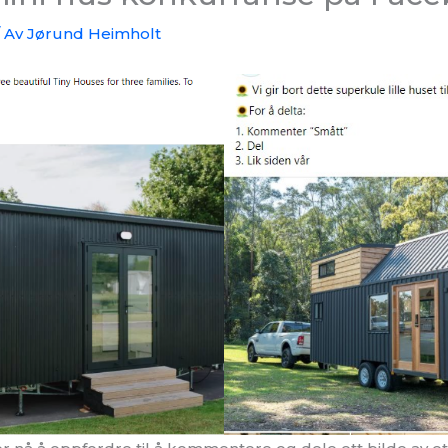
 Av
Jørund Heimholt