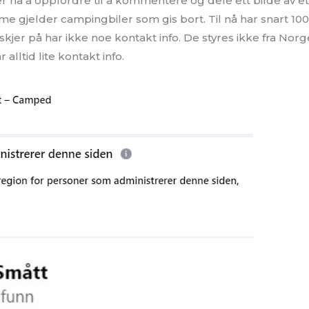
r nå å oppfordre til å kommentere og dele ett bilde av 
me gjelder campingbiler som gis bort. Til nå har snart 100
skjer på har ikke noe kontakt info. De styres ikke fra Norge
alltid lite kontakt info.