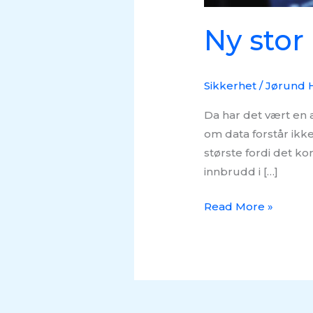
Ny stor
Sikkerhet
/
Jørund 
Da har det vært en 
om data forstår ikke
største fordi det ko
innbrudd i […]
Read More »