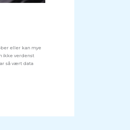
obber eller kan mye
en ikke verdenst
ar så vært data