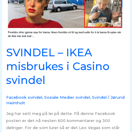
SVINDEL – IKEA
misbrukes i Casino
svindel
Facebook svindel
,
Sosiale Medier svindel
,
Svindel
/
Jørund
Heimholt
Jeg har sett meg på lei på dette. På denne Facebook
posten er det nå nesten 600 kommentarer og 300
delinger. For de som lurer så er det Leo Vegas som står