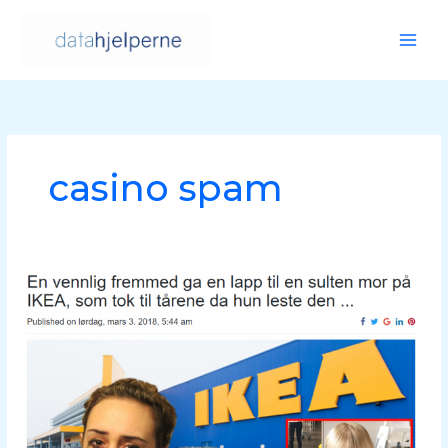
Hopp
rett
til
innholdet
casino spam
SVINDEL
–
IKEA
misbrukes
i
Casino
svindel