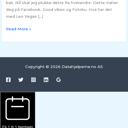
bak. Nå skal jeg plukke dette fra hverandre. Dette møter
deg på Facebook. Good vibes og Fotoku. Hva har det
med Leo Vegas […]
Read More »
Copyright © 2026 Datahjelperne.no AS