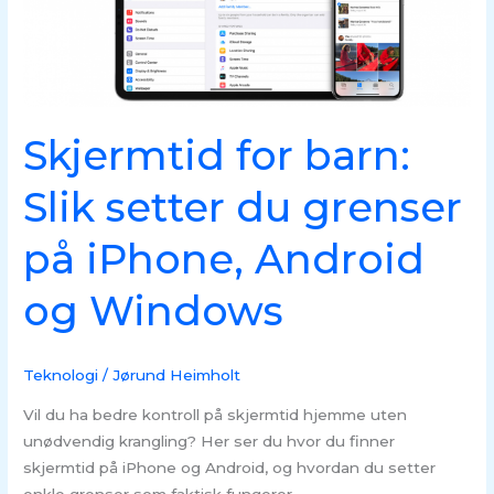
på
iPhone,
Android
og
Windows
Skjermtid for barn:
Slik setter du grenser
på iPhone, Android
og Windows
Teknologi
/
Jørund Heimholt
Vil du ha bedre kontroll på skjermtid hjemme uten
unødvendig krangling? Her ser du hvor du finner
skjermtid på iPhone og Android, og hvordan du setter
enkle grenser som faktisk fungerer.