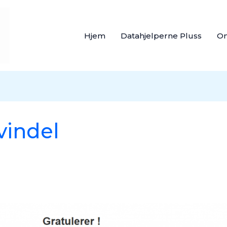
Hjem
Datahjelperne Pluss
O
vindel