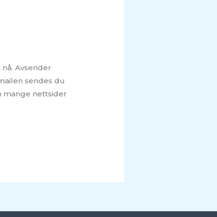
 nå. Avsender
i mailen sendes du
om mange nettsider