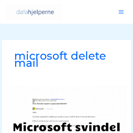
Hopp
rett
til
innholdet
microsoft delete
mail
SVINDEL
–
Microsoft
passord
svindel