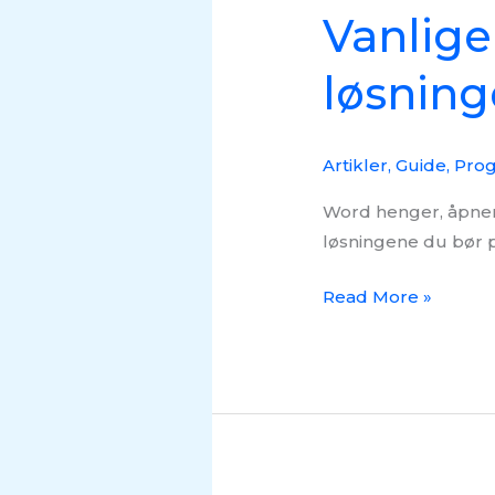
Vanlige
løsning
Artikler
,
Guide
,
Pro
Word henger, åpner 
løsningene du bør p
Read More »