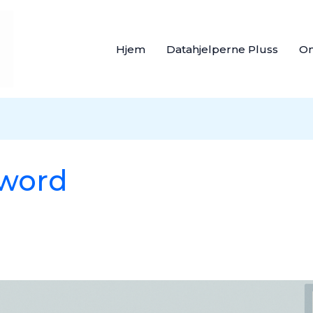
Hjem
Datahjelperne Pluss
O
 word