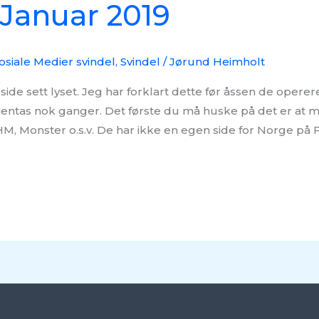
 Januar 2019
osiale Medier svindel
,
Svindel
/
Jørund Heimholt
side sett lyset. Jeg har forklart dette før åssen de opererer
jentas nok ganger. Det første du må huske på det er at 
HM, Monster o.s.v. De har ikke en egen side for Norge på F