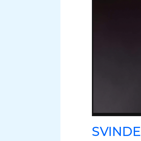
Monster
Norge
Facebook
svindel
Januar
2019
SVINDE