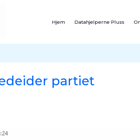
Hjem
Datahjelperne Pluss
O
bedeider partiet