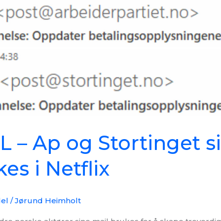
 – Ap og Stortinget s
es i Netflix
del
/
Jørund Heimholt