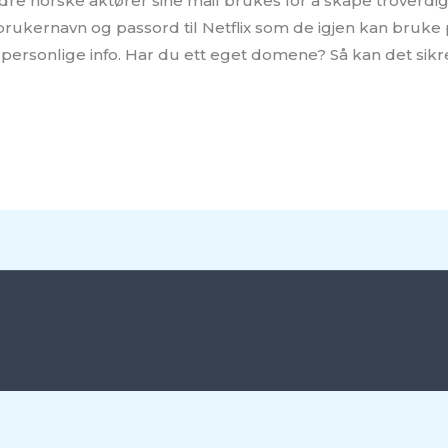
 norske aktører sine mail brukes for å skape troverdig
 brukernavn og passord til Netflix som de igjen kan bruke 
din personlige info. Har du ett eget domene? Så kan det sikr