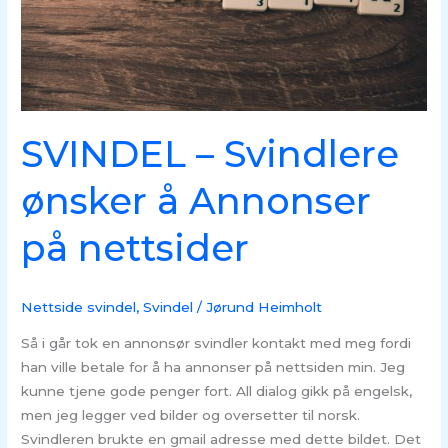
nettsider
SVINDEL – Svindlere
ønsker å Annonser
på nettsider
Nettside svindel
,
Svindel
/
Jørund Heimholt
Så i går tok en annonsør svindler kontakt med meg fordi
han ville betale for å ha annonser på nettsiden min. Jeg
kunne tjene gode penger fort. All dialog gikk på engelsk,
men jeg legger ved bilder og oversetter til norsk.
Svindleren brukte en gmail adresse med dette bildet. Det