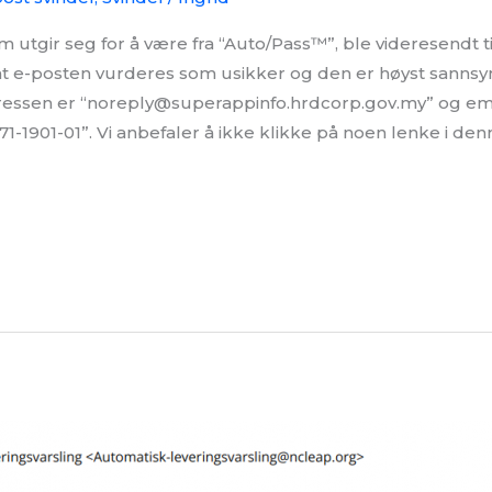
utgir seg for å være fra “Auto/Pass™”, ble videresendt ti
at e-posten vurderes som usikker og den er høyst sannsyn
ressen er “noreply@superappinfo.hrdcorp.gov.my” og emn
 371-1901-01”. Vi anbefaler å ikke klikke på noen lenke i de