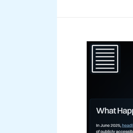
Ny
Stealer
Log
på
HaveIBeenPwned.