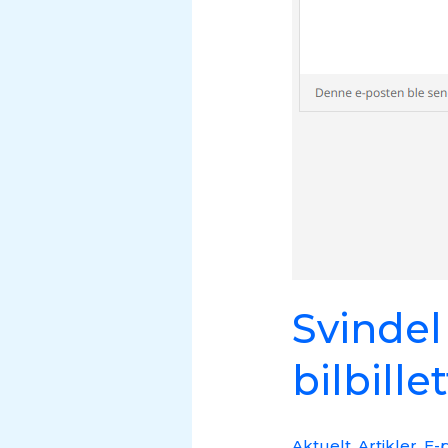
Svindel
bilbillet
Aktuelt
,
Artikler
,
E-p