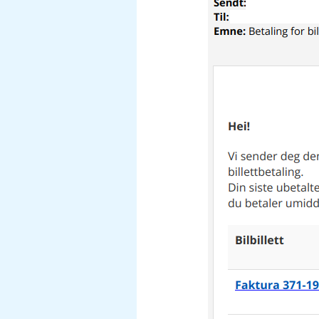
e-
post
–
Betaling
for
bilbillett