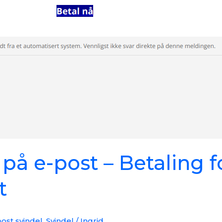
 på e-post – Betaling f
t
ost svindel
,
Svindel
/
Ingrid