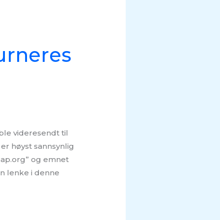
urneres
le videresendt til
 er høyst sannsynlig
eap.org” og emnet
oen lenke i denne