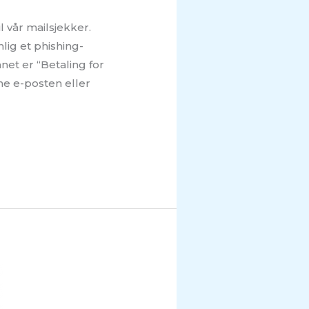
l vår mailsjekker.
lig et phishing-
et er “Betaling for
nne e-posten eller