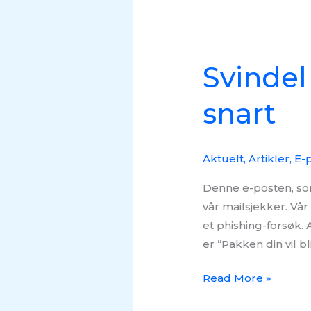
Svindel
snart
Aktuelt
,
Artikler
,
E-p
Denne e-posten, som 
vår mailsjekker. Vå
et phishing-forsøk
er “Pakken din vil b
Read More »