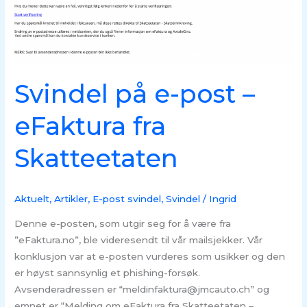
–
eFaktura
fra
Skatteetaten
Svindel på e-post –
eFaktura fra
Skatteetaten
Aktuelt
,
Artikler
,
E-post svindel
,
Svindel
/
Ingrid
Denne e-posten, som utgir seg for å være fra
”eFaktura.no”, ble videresendt til vår mailsjekker. Vår
konklusjon var at e-posten vurderes som usikker og den
er høyst sannsynlig et phishing-forsøk.
Avsenderadressen er “meldinfaktura@jmcauto.ch” og
emnet er “Melding om eFaktura fra Skatteetaten –