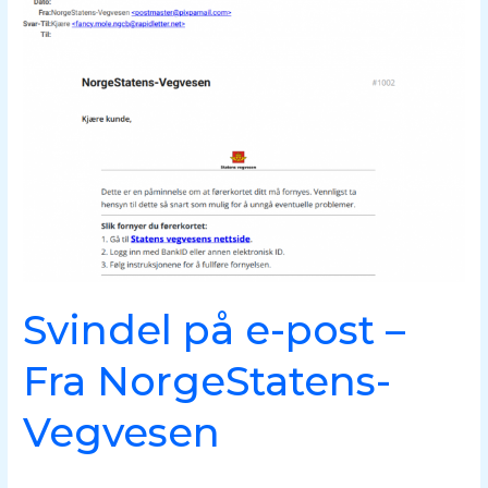
på
e-
post
–
Fra
NorgeStatens-
Vegvesen
Svindel på e-post –
Fra NorgeStatens-
Vegvesen