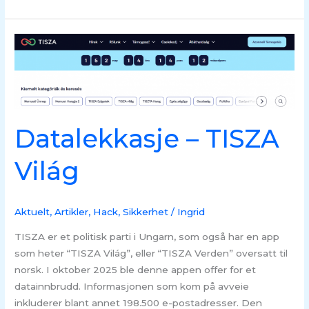
Datalekkasje
–
TISZA
Világ
Datalekkasje – TISZA
Világ
Aktuelt
,
Artikler
,
Hack
,
Sikkerhet
/
Ingrid
TISZA er et politisk parti i Ungarn, som også har en app
som heter “TISZA Világ”, eller “TISZA Verden” oversatt til
norsk. I oktober 2025 ble denne appen offer for et
datainnbrudd. Informasjonen som kom på avveie
inkluderer blant annet 198.500 e-postadresser. Den