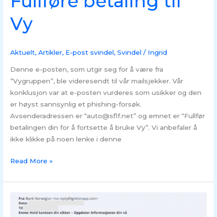
Fullføre betaling til
Vy
Aktuelt
,
Artikler
,
E-post svindel
,
Svindel
/
Ingrid
Denne e-posten, som utgir seg for å være fra
”Vygruppen”, ble videresendt til vår mailsjekker. Vår
konklusjon var at e-posten vurderes som usikker og den
er høyst sannsynlig et phishing-forsøk.
Avsenderadressen er “auto@sflf.net” og emnet er “Fullfør
betalingen din for å fortsette å bruke Vy”. Vi anbefaler å
ikke klikke på noen lenke i denne
Read More »
Svindel
på