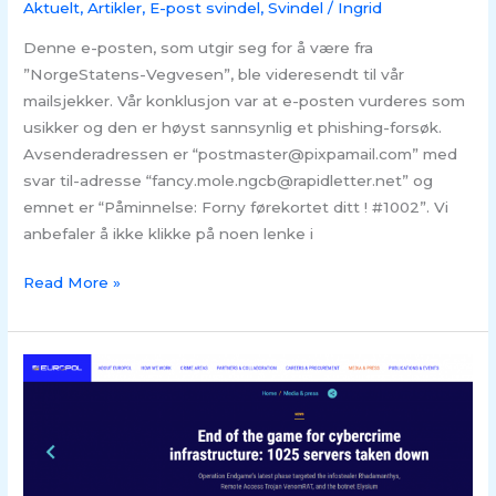
Aktuelt
,
Artikler
,
E-post svindel
,
Svindel
/
Ingrid
Denne e-posten, som utgir seg for å være fra
”NorgeStatens-Vegvesen”, ble videresendt til vår
mailsjekker. Vår konklusjon var at e-posten vurderes som
usikker og den er høyst sannsynlig et phishing-forsøk.
Avsenderadressen er “postmaster@pixpamail.com” med
svar til-adresse “fancy.mole.ngcb@rapidletter.net” og
emnet er “Påminnelse: Forny førekortet ditt ! #1002”. Vi
anbefaler å ikke klikke på noen lenke i
Read More »
Datalekkasje
–
Europols
“Operation
Endgame”