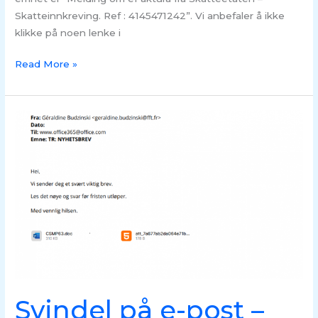
Skatteinnkreving. Ref : 4145471242”. Vi anbefaler å ikke
klikke på noen lenke i
Read More »
Svindel
på
e-
post
–
“Svært
viktig
brev”
Svindel på e-post –