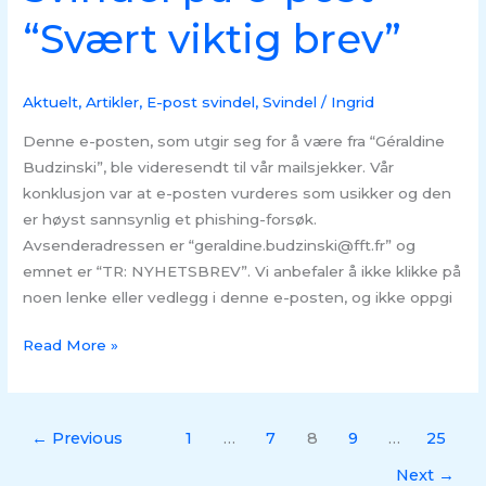
“Svært viktig brev”
Aktuelt
,
Artikler
,
E-post svindel
,
Svindel
/
Ingrid
Denne e-posten, som utgir seg for å være fra “Géraldine
Budzinski”, ble videresendt til vår mailsjekker. Vår
konklusjon var at e-posten vurderes som usikker og den
er høyst sannsynlig et phishing-forsøk.
Avsenderadressen er “geraldine.budzinski@fft.fr” og
emnet er “TR: NYHETSBREV”. Vi anbefaler å ikke klikke på
noen lenke eller vedlegg i denne e-posten, og ikke oppgi
Read More »
←
Previous
1
…
7
8
9
…
25
Next
→