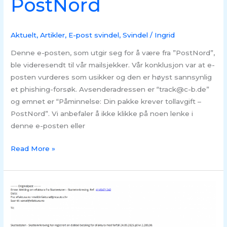
PostNord
Aktuelt
,
Artikler
,
E-post svindel
,
Svindel
/
Ingrid
Denne e-posten, som utgir seg for å være fra ”PostNord”,
ble videresendt til vår mailsjekker. Vår konklusjon var at e-
posten vurderes som usikker og den er høyst sannsynlig
et phishing-forsøk. Avsenderadressen er “track@c-b.de”
og emnet er “Påminnelse: Din pakke krever tollavgift –
PostNord”. Vi anbefaler å ikke klikke på noen lenke i
denne e-posten eller
Read More »
Svindel
på
e-
post