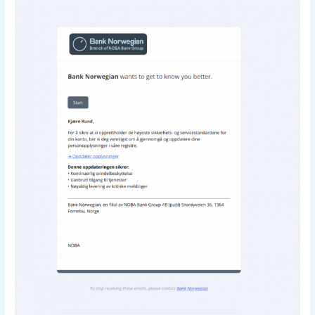
e-
post
–
Bank
Norwegian