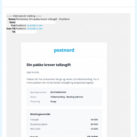
Svindel
på
e-
post
–
Tollavgift
fra
PostNord