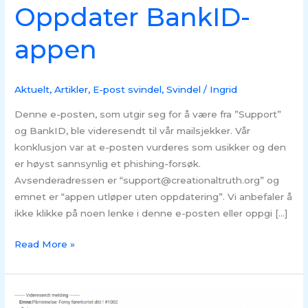
Oppdater BankID-
appen
Aktuelt
,
Artikler
,
E-post svindel
,
Svindel
/
Ingrid
Denne e-posten, som utgir seg for å være fra ”Support”
og BankID, ble videresendt til vår mailsjekker. Vår
konklusjon var at e-posten vurderes som usikker og den
er høyst sannsynlig et phishing-forsøk.
Avsenderadressen er “support@creationaltruth.org” og
emnet er “appen utløper uten oppdatering”. Vi anbefaler å
ikke klikke på noen lenke i denne e-posten eller oppgi […]
Read More »
Svindel