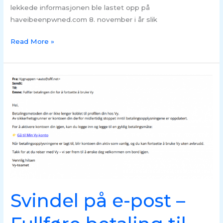
lekkede informasjonen ble lastet opp på
haveibeenpwned.com 8. november i år slik
Read More »
Svindel
på
e-
post
–
Fullføre
betaling
til
Vy
Svindel på e-post –