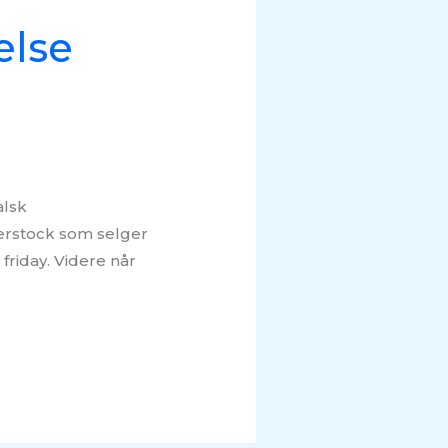
else
alsk
terstock som selger
friday. Videre når