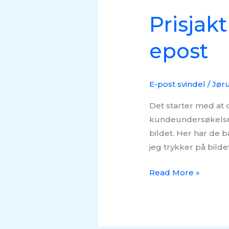
Prisjak
epost
E-post svindel
/
Jør
Det starter med at d
kundeundersøkelse. 
bildet. Her har de b
jeg trykker på bilde
Read More »