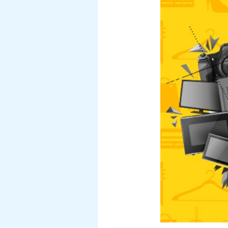
kundeundersøkels
epost