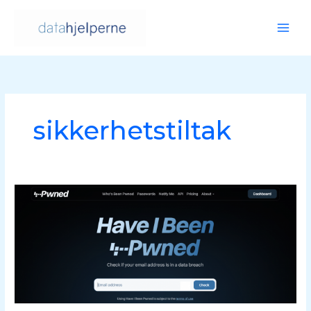
Hopp
rett
til
innholdet
sikkerhetstiltak
Fått
treff
på
Have
I
Been
Pwned?
Dette