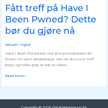
Fått treff på Have I
bør
du
Been Pwned? Dette
gjøre
nå
bør du gjøre nå
Aktuelt
/
Ingrid
Have I Been Pwned kan vise at e-postadressen din
finnes i en kjent datalekkasje. Her ser du hva et treff
betyr, og hvilke grep du bør ta videre.
Read More »
Copyright © 2026 Datahjelperne.no AS