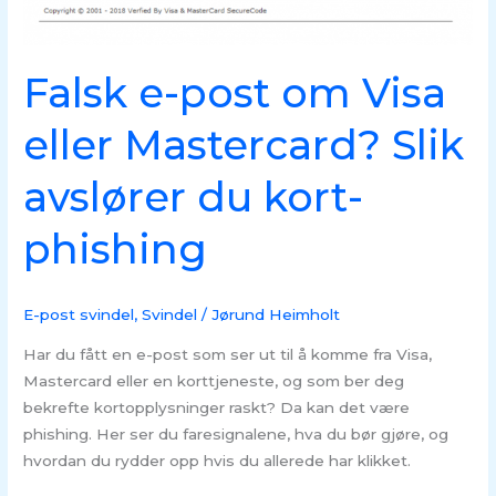
avslører
du
kort-
Falsk e-post om Visa
phishing
eller Mastercard? Slik
avslører du kort-
phishing
E-post svindel
,
Svindel
/
Jørund Heimholt
Har du fått en e-post som ser ut til å komme fra Visa,
Mastercard eller en korttjeneste, og som ber deg
bekrefte kortopplysninger raskt? Da kan det være
phishing. Her ser du faresignalene, hva du bør gjøre, og
hvordan du rydder opp hvis du allerede har klikket.