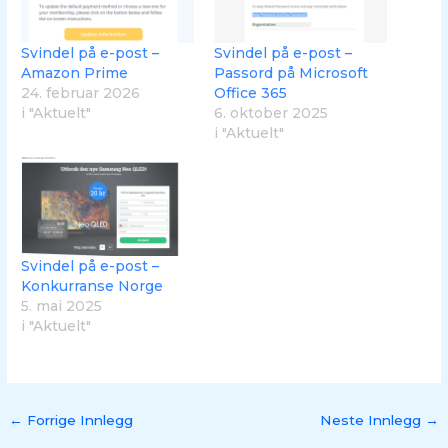
Svindel på e-post –
Svindel på e-post –
Amazon Prime
Passord på Microsoft
24. februar 2026
Office 365
i "Aktuelt"
6. oktober 2025
i "Aktuelt"
Svindel på e-post –
Konkurranse Norge
5. mai 2025
i "Aktuelt"
←
Forrige Innlegg
Neste Innlegg
→