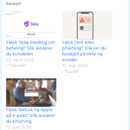
Relatert
Falsk Telia-melding om
Falsk SMS eller
betaling? Slik avslører
phishing? Slik ser du
du svindelen
forskjell på ekte og
22. april 2025
svindel
i "Aktuelt"
31. mai 2026
i "Guide"
Falsk faktura fra Apple
på e-post? Slik avslører
du phishing
12. juni 2018